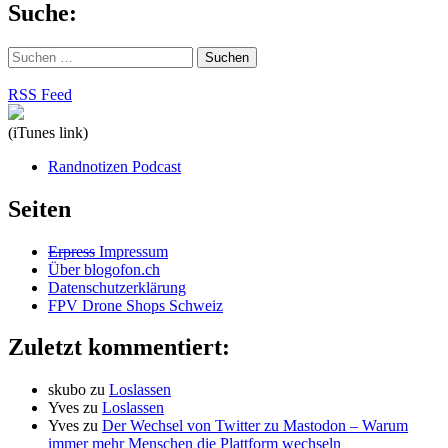
Suche:
Suchen
nach:
RSS Feed
(iTunes link)
Randnotizen Podcast
Seiten
Erpress
Impressum
Über blogofon.ch
Datenschutzerklärung
FPV Drone Shops Schweiz
Zuletzt kommentiert:
skubo
zu
Loslassen
Yves
zu
Loslassen
Yves
zu
Der Wechsel von Twitter zu Mastodon – Warum
immer mehr Menschen die Plattform wechseln