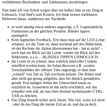
verbliebenen Buchstaben- und Zahlentasten anzubringen.
Nun habe ich von Arbeit wegen über ein halbes Jahr so ein Ding in
Gebrauch. Und find’s zum Kotzen. Ich finde keinen merkbaren
Mehrwert daran, stattdessen nur Nachteile:
es wird ständig etwas anderes angezeigt, z.T. Gegensätzliche
Funktionen an der gleichen Position. Blindes tippen:
unmöglich.
Kein haptisches Feedback. Erst muss man auf die LED-Leiste
schauen, wo die Taste ist, dann nochmal auf den Bildschirm,
ob der Rechner die Aktion übernommen hat – hat er nicht? –
noch mal ein Blick auf die Leiste, wieder ein Blick auf den
Bildschirm, u.s.w. – BLINDES TIPPEN UNMÖGLICH.
die Leiste ist zu schmal, dass wirklich sinnvoller Content
entziffert werden kann. Im Safari-Browser z.B. werden
Vorschaubilder der offenen Tabs angezeigt, so dass man
„schnell“ von Tab zu Tab wechseln könnte. Die Bilder sind
aber nicht gut genug aufgelöst, dass bei ähnlich gestalteten,
gerade Text-lastigen Seiten der Unterschied kaum zu
entziffern ist. Ausserdem ist mir nicht ersichtlich, wie das
schneller sein soll, als mal eben dreimal nacheinander CTRL-
TAB zu drücken.
Das Ding braucht sicher auch Strom. Wie viel, weiss ich nicht
; aber da das Ding die meiste Zeit an ist, und das ja doch