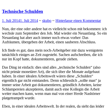
Technische Schulden
1. Juli 2014
1. Juli 2014
~
skubo
~
Hinterlasse einen Kommentar
Nun, der eine oder andere hat es vielleicht schon mit bekommen: ich
wechsle zum September den Job. Mal wieder ein Neuanfang. So ein
Neuanfang hat aber auch immer noch etwas vorher: Das
Aufräumen, übergeben der Arbeit, einen sauberen Abschluss.
Ich finde es gut, dass mein noch-Arbeitgeber mir dazu wenigstens
tatsächlich einiges an Zeit zugesteht. Sachen aufschreiben, die ich
nur im Kopf hatte, dokumentieren, gerade ziehen.
Das Ding ist einfach: dies sind alles „technische Schulden“ (also
nicht primär monetärer Art), die sich über die Monate aufgebaut
haben. In einer idealen Arbeitswelt wären diese „Schulden“
eigentlich gar nicht entstanden. Denn schliesslich „sollte man“ ja
immer seine Arbeit gut dokumentieren, gründlich Arbeiten, keine
Schlampereien akzeptieren, damit auch eine Kollegin die Arbeit
weiter machen kann, wenn man mal von einer Herde Nashörner
platgetrampelt wurde.
Eben, in einer idealen Arbeitswelt. In der realen, da sieht das leider