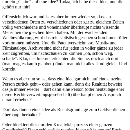
nur ein „Claim“ auf eine Idee? Tadaa, ich habe diese Idee, und die
gehört nur mir?
Offensichtlich war und ist es aber immer wieder so, dass an
verschiedenen Orten zu verschiedenen oder gar zu gleichen Zeiten
völlig verschiedene und voneinander überhaupt nichts wissende
Menschen die gleichen Ideen haben. Mit der wachsenden
Weltbevölkerung wird das rein statistisch gesehen schon immer öfter
vorkommen müssen. Und die Patentverzeichnisse, Musik- und
Filmkataloge, Archive sind nicht für jeden in voller gänze zu jeder
Zeit zugreifbar, um nachschauen zu können „oh, schon weg,
schade“. Klar, das Internet erleichtert die Suche, doch auch dort
(man mag es kaum glauben) findet man nicht alles. Und gleich. Und
korrekt.
Wenn es aber nun so ist, dass eine Idee gar nicht auf eine einzelne
Person zurück geht – oder gehen kann, denn die Realtität beweist
das ja immer wieder – darf dann eine Person (oder heutzutage eher
deren Rechteverwertungsgesellschaft) überhaupt einen Anspruch
darauf erheben?
Darf das finden einer Idee als Rechtsgrundlage zum Geldverdienen
überhaupt herhalten?
Oder blockiert dies nur den Kreativitätsprozess einer ganzen
Gesellschaft? Denn schliesslich werden Ideen oft ja nur auf Basis