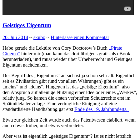
Geistiges Eigentum
20. Juli 2014
~
skubo
~
Hinterlasse einen Kommentar
Habe gerade die Lektüre von Cory Doctorow’s Buch
„Pirate
Cinema“
hinter mir (man kann das dort übrigens gratis als eBook
herunterladen), und muss wieder über Urheberrecht und Geistiges
Eigentum nachdenken.
Der Begriff des „Eigentums“ an sich ist ja schon sehr alt. Eigentlich
seit es Zivilisation gibt (und vor allem Währungen) gibt es ein
„meins“ und „deins“. Hingegen ist das „geistige Eigentum“, also
den Anspruch auf alleinige Nutzung einer Idee oder eines „Werkes“,
relativ jung. So kamen die ersten verbrieften Schutzrechte erst im
Spätmittelalter zutage. Eine vertragliche Einigung auf eine
standardisierte Handhabung gar erst
Ende des 19. Jahrhunderts.
Etwa zur gleichen Zeit wurde auch das Patentwesen etabliert, wenn
auch etwas früher, und etwas verbreiteter.
Aber was ist eigentlich „geistiges Eigentum“? Ist es nicht letztlich