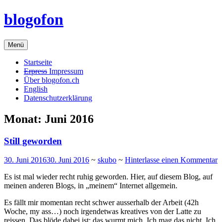
Zum
blogofon
Inhalt
springen
Menü
Startseite
Erpress
Impressum
Über blogofon.ch
English
Datenschutzerklärung
Monat:
Juni 2016
Still geworden
30. Juni 2016
30. Juni 2016
~
skubo
~
Hinterlasse einen Kommentar
Es ist mal wieder recht ruhig geworden. Hier, auf diesem Blog, auf
meinen anderen Blogs, in „meinem“ Internet allgemein.
Es fällt mir momentan recht schwer ausserhalb der Arbeit (42h
Woche, my ass…) noch irgendetwas kreatives von der Latte zu
reissen. Das blöde dabei ist: das wurmt mich. Ich mag das nicht. Ich