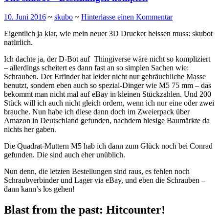
10. Juni 2016
~
skubo
~
Hinterlasse einen Kommentar
Eigentlich ja klar, wie mein neuer 3D Drucker heissen muss: skubot
natürlich.
Ich dachte ja, der D-Bot auf Thingiverse wäre nicht so kompliziert
– allerdings scheitert es dann fast an so simplen Sachen wie:
Schrauben. Der Erfinder hat leider nicht nur gebräuchliche Masse
benutzt, sondern eben auch so spezial-Dinger wie M5 75 mm – das
bekommt man nicht mal auf eBay in kleinen Stückzahlen. Und 200
Stück will ich auch nicht gleich ordern, wenn ich nur eine oder zwei
brauche. Nun habe ich diese dann doch im Zweierpack über
Amazon in Deutschland gefunden, nachdem hiesige Baumärkte da
nichts her gaben.
Die Quadrat-Muttern M5 hab ich dann zum Glück noch bei Conrad
gefunden. Die sind auch eher unüblich.
Nun denn, die letzten Bestellungen sind raus, es fehlen noch
Schraubverbinder und Lager via eBay, und eben die Schrauben –
dann kann’s los gehen!
Blast from the past: Hitcounter!