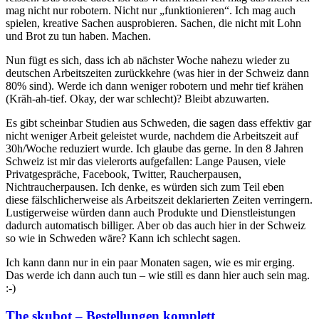
mag nicht nur robotern. Nicht nur „funktionieren“. Ich mag auch
spielen, kreative Sachen ausprobieren. Sachen, die nicht mit Lohn
und Brot zu tun haben. Machen.
Nun fügt es sich, dass ich ab nächster Woche nahezu wieder zu
deutschen Arbeitszeiten zurückkehre (was hier in der Schweiz dann
80% sind). Werde ich dann weniger robotern und mehr tief krähen
(Kräh-ah-tief. Okay, der war schlecht)? Bleibt abzuwarten.
Es gibt scheinbar Studien aus Schweden, die sagen dass effektiv gar
nicht weniger Arbeit geleistet wurde, nachdem die Arbeitszeit auf
30h/Woche reduziert wurde. Ich glaube das gerne. In den 8 Jahren
Schweiz ist mir das vielerorts aufgefallen: Lange Pausen, viele
Privatgespräche, Facebook, Twitter, Raucherpausen,
Nichtraucherpausen. Ich denke, es würden sich zum Teil eben
diese fälschlicherweise als Arbeitszeit deklarierten Zeiten verringern.
Lustigerweise würden dann auch Produkte und Dienstleistungen
dadurch automatisch billiger. Aber ob das auch hier in der Schweiz
so wie in Schweden wäre? Kann ich schlecht sagen.
Ich kann dann nur in ein paar Monaten sagen, wie es mir erging.
Das werde ich dann auch tun – wie still es dann hier auch sein mag.
:-)
The skubot – Bestellungen komplett