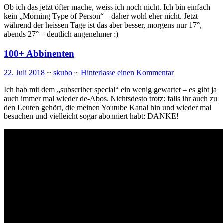
Ob ich das jetzt öfter mache, weiss ich noch nicht. Ich bin einfach
kein „Morning Type of Person“ – daher wohl eher nicht. Jetzt
während der heissen Tage ist das aber besser, morgens nur 17°,
abends 27° – deutlich angenehmer :)
100+ Abbinenten
22. Juli 2018
~
skubo
~
Hinterlasse einen Kommentar
Ich hab mit dem „subscriber special“ ein wenig gewartet – es gibt ja
auch immer mal wieder de-Abos. Nichtsdesto trotz: falls ihr auch zu
den Leuten gehört, die meinen Youtube Kanal hin und wieder mal
besuchen und vielleicht sogar abonniert habt: DANKE!