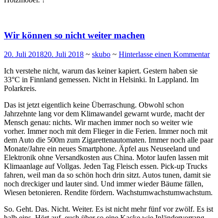
Wir können so nicht weiter machen
20. Juli 2018
20. Juli 2018
~
skubo
~
Hinterlasse einen Kommentar
Ich verstehe nicht, warum das keiner kapiert. Gestern haben sie
33°C in Finnland gemessen. Nicht in Helsinki. In Lappland. Im
Polarkreis.
Das ist jetzt eigentlich keine Überraschung. Obwohl schon
Jahrzehnte lang vor dem Klimawandel gewarnt wurde, macht der
Mensch genau: nichts. Wir machen immer noch so weiter wie
vorher. Immer noch mit dem Flieger in die Ferien. Immer noch mit
dem Auto die 500m zum Zigarettenautomaten. Immer noch alle paar
Monate/Jahre ein neues Smartphone. Äpfel aus Neuseeland und
Elektronik ohne Versandkosten aus China. Motor laufen lassen mit
Klimaanlage auf Vollgas. Jeden Tag Fleisch essen. Pick-up Trucks
fahren, weil man da so schön hoch drin sitzt. Autos tunen, damit sie
noch dreckiger und lauter sind. Und immer wieder Bäume fällen,
Wiesen betonieren. Rendite fördern. Wachstumwachstumwachstum.
So. Geht. Das. Nicht. Weiter. Es ist nicht mehr fünf vor zwölf. Es ist
halb eins. Hört auf, euch über so eine Kacke wie Inländervorrang,