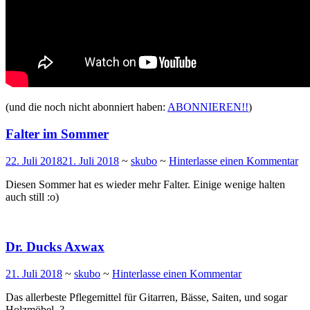
(und die noch nicht abonniert haben:
ABONNIEREN!!
)
Falter im Sommer
22. Juli 2018
21. Juli 2018
~
skubo
~
Hinterlasse einen Kommentar
Diesen Sommer hat es wieder mehr Falter. Einige wenige halten
auch still :o)
Dr. Ducks Axwax
21. Juli 2018
~
skubo
~
Hinterlasse einen Kommentar
Das allerbeste Pflegemittel für Gitarren, Bässe, Saiten, und sogar
Holzmöbel. ?