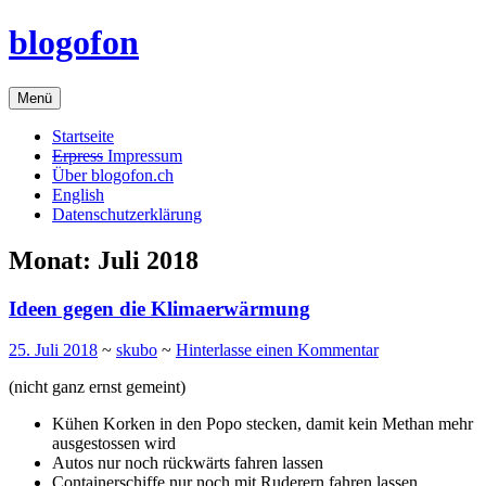
Zum
blogofon
Inhalt
springen
Menü
Startseite
Erpress
Impressum
Über blogofon.ch
English
Datenschutzerklärung
Monat:
Juli 2018
Ideen gegen die Klimaerwärmung
25. Juli 2018
~
skubo
~
Hinterlasse einen Kommentar
(nicht ganz ernst gemeint)
Kühen Korken in den Popo stecken, damit kein Methan mehr
ausgestossen wird
Autos nur noch rückwärts fahren lassen
Containerschiffe nur noch mit Ruderern fahren lassen