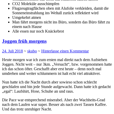
CO2 Moleküle ausschimpfen
Flugzeugtragflächen oben mit Alufolie verkleiden, damit die
Sonneneinstrahlung ins Weltall zurück reflektiert wird
Umgekehrt atmen
Man fährt morgens nicht ins Büro, sondern das Büro fährt zu
einem nach Hause
Alle essen nur noch Knäckebrot
Joggen früh morgens
24. Juli 2018
~
skubo
~
Hinterlasse einen Kommentar
Heute morgen war ich zum ersten mal direkt nach dem Aufstehen
Joggen. Nicht weit – nur 3km. „Versucht“, bzw. vorgenommen hatte
ich das schon öfter. Geschafft aber erst heute – denn noch mal
umdrehen und weiter schlummern ist halt echt viel attraktiver.
Nun hatte ich die Nacht durch aber sowieso schon schlecht
geschlafen und bin jede Stunde aufgewacht. Dann hatte ich gedacht
„egal“: Laufshirt, Hose, Schuhe an und raus.
Die Pace war entsprechend miserabel. Aber der Wachheits-Grad
nach dem Laufen war super. Besser als nach zwei Tassen Kaffee.
Und das trotz unruhiger Nacht.