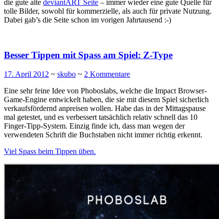
die gute alte
deviantART Seite
– immer wieder eine gute Quelle für
tolle Bilder, sowohl für kommerzielle, als auch für private Nutzung.
Dabei gab’s die Seite schon im vorigen Jahrtausend :-)
Besser Tippen mit Spass am Spiel: Z-Type
17. April 2012
~
skubo
~
2 Kommentare
Eine sehr feine Idee von Phoboslabs, welche die Impact Browser-
Game-Engine entwickelt haben, die sie mit diesem Spiel sicherlich
verkaufsfördernd anpreisen wollen. Habe das in der Mittagspause
mal getestet, und es verbessert tatsächlich relativ schnell das 10
Finger-Tipp-System. Einzig finde ich, dass man wegen der
verwendeten Schrift die Buchstaben nicht immer richtig erkennt.
Viel Spass beim Tippen üben.