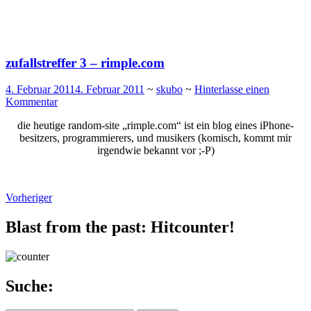
zufallstreffer 3 – rimple.com
4. Februar 2011
4. Februar 2011
~
skubo
~
Hinterlasse einen
Kommentar
die heutige random-site „rimple.com“ ist ein blog eines iPhone-
besitzers, programmierers, und musikers (komisch, kommt mir
irgendwie bekannt vor ;-P)
Beiträge-
Vorheriger
Navigation
Blast from the past: Hitcounter!
Suche: