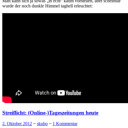
Man kann sich ja sowas „in echt“ kaum vorstellen, aber scheinbar
wurde der noch dunkle Himmel taghell erleuchtet:
Streiflicht: (Online-)Tageszeitungen heute
2. Oktober 2012
~
skubo
~
1 Kommentar