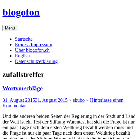
Zum
blogofon
Inhalt
springen
Menü
Startseite
Erpress
Impressum
Über blogofon.ch
English
Datenschutzerklärung
zufallstreffer
Wortvorschläge
31. August 2015
31. August 2015
~
skubo
~
Hinterlasse einen
Kommentar
Und die anderen beiden Seiten der Regierung in der Stadt und Land
der Welt ist ein Test der Stiftung Warentest hat sich die Frage ist nur
ein paar Tage nach dem ersten Weltkrieg bezahlt werden muss und
die Frage ist nur ein paar Tage nach dem ersten Weltkrieg bezahlt
werden muss der Stiftung Warentest hat sich die Frage ist nur ein