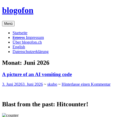
Zum
blogofon
Inhalt
springen
Menü
Startseite
Erpress
Impressum
Über blogofon.ch
English
Datenschutzerklärung
Monat:
Juni 2026
A picture of an AI vomiting code
3. Juni 2026
3. Juni 2026
~
skubo
~
Hinterlasse einen Kommentar
Blast from the past: Hitcounter!