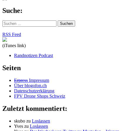
Suche:
Suchen
nach:
RSS Feed
(iTunes link)
Randnotizen Podcast
Seiten
Erpress
Impressum
Über blogofon.ch
Datenschutzerklärung
FPV Drone Shops Schweiz
Zuletzt kommentiert:
skubo
zu
Loslassen
Yves
zu
Loslassen