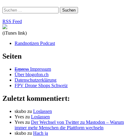
Suchen
nach:
RSS Feed
(iTunes link)
Randnotizen Podcast
Seiten
Erpress
Impressum
Über blogofon.ch
Datenschutzerklärung
FPV Drone Shops Schweiz
Zuletzt kommentiert:
skubo
zu
Loslassen
Yves
zu
Loslassen
Yves
zu
Der Wechsel von Twitter zu Mastodon – Warum
immer mehr Menschen die Plattform wechseln
skubo
zu
Hach ja