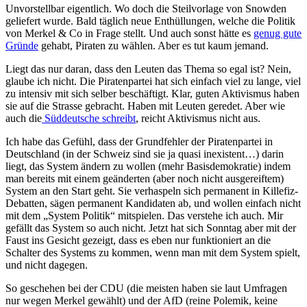
Unvorstellbar eigentlich. Wo doch die Steilvorlage von Snowden
geliefert wurde. Bald täglich neue Enthüllungen, welche die Politik
von Merkel & Co in Frage stellt. Und auch sonst hätte es
genug gute
Gründe
gehabt, Piraten zu wählen. Aber es tut kaum jemand.
Liegt das nur daran, dass den Leuten das Thema so egal ist? Nein,
glaube ich nicht. Die Piratenpartei hat sich einfach viel zu lange, viel
zu intensiv mit sich selber beschäftigt. Klar, guten Aktivismus haben
sie auf die Strasse gebracht. Haben mit Leuten geredet. Aber wie
auch die
Süddeutsche schreibt
, reicht Aktivismus nicht aus.
Ich habe das Gefühl, dass der Grundfehler der Piratenpartei in
Deutschland (in der Schweiz sind sie ja quasi inexistent…) darin
liegt, das System ändern zu wollen (mehr Basisdemokratie) indem
man bereits mit einem geänderten (aber noch nicht ausgereiftem)
System an den Start geht. Sie verhaspeln sich permanent in Killefiz-
Debatten, sägen permanent Kandidaten ab, und wollen einfach nicht
mit dem „System Politik“ mitspielen. Das verstehe ich auch. Mir
gefällt das System so auch nicht. Jetzt hat sich Sonntag aber mit der
Faust ins Gesicht gezeigt, dass es eben nur funktioniert an die
Schalter des Systems zu kommen, wenn man mit dem System spielt,
und nicht dagegen.
So geschehen bei der CDU (die meisten haben sie laut Umfragen
nur wegen Merkel gewählt) und der AfD (reine Polemik, keine