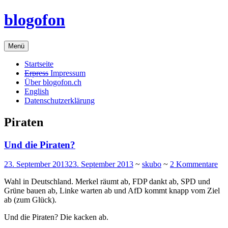
Zum
blogofon
Inhalt
springen
Menü
Startseite
Erpress
Impressum
Über blogofon.ch
English
Datenschutzerklärung
Piraten
Und die Piraten?
23. September 2013
23. September 2013
~
skubo
~
2 Kommentare
Wahl in Deutschland. Merkel räumt ab, FDP dankt ab, SPD und
Grüne bauen ab, Linke warten ab und AfD kommt knapp vom Ziel
ab (zum Glück).
Und die Piraten? Die kacken ab.