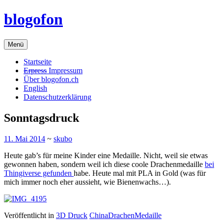
Zum
blogofon
Inhalt
springen
Menü
Startseite
Erpress
Impressum
Über blogofon.ch
English
Datenschutzerklärung
Sonntagsdruck
11. Mai 2014
~
skubo
Heute gab’s für meine Kinder eine Medaille. Nicht, weil sie etwas
gewonnen haben, sondern weil ich diese coole Drachenmedaille
bei
Thingiverse gefunden
habe. Heute mal mit PLA in Gold (was für
mich immer noch eher aussieht, wie Bienenwachs…).
Veröffentlicht in
3D Druck
China
Drachen
Medaille