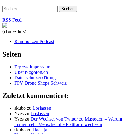
Suchen
nach:
RSS Feed
(iTunes link)
Randnotizen Podcast
Seiten
Erpress
Impressum
Über blogofon.ch
Datenschutzerklärung
FPV Drone Shops Schweiz
Zuletzt kommentiert:
skubo
zu
Loslassen
Yves
zu
Loslassen
Yves
zu
Der Wechsel von Twitter zu Mastodon – Warum
immer mehr Menschen die Plattform wechseln
skubo
zu
Hach ja