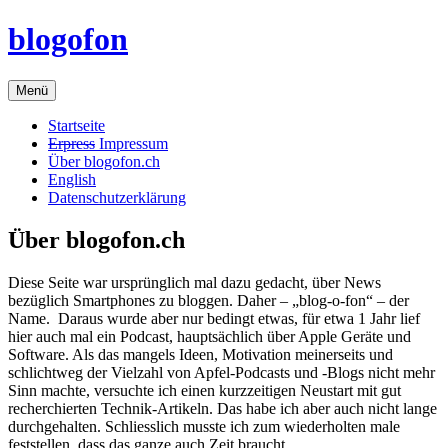
Zum
blogofon
Inhalt
springen
Menü
Startseite
Erpress
Impressum
Über blogofon.ch
English
Datenschutzerklärung
Über blogofon.ch
Diese Seite war ursprünglich mal dazu gedacht, über News
bezüglich Smartphones zu bloggen. Daher – „blog-o-fon“ – der
Name. Daraus wurde aber nur bedingt etwas, für etwa 1 Jahr lief
hier auch mal ein Podcast, hauptsächlich über Apple Geräte und
Software. Als das mangels Ideen, Motivation meinerseits und
schlichtweg der Vielzahl von Apfel-Podcasts und -Blogs nicht mehr
Sinn machte, versuchte ich einen kurzzeitigen Neustart mit gut
recherchierten Technik-Artikeln. Das habe ich aber auch nicht lange
durchgehalten. Schliesslich musste ich zum wiederholten male
feststellen, dass das ganze auch Zeit braucht.