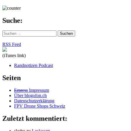
Suche:
Suchen
nach:
RSS Feed
(iTunes link)
Randnotizen Podcast
Seiten
Erpress
Impressum
Über blogofon.ch
Datenschutzerklärung
FPV Drone Shops Schweiz
Zuletzt kommentiert:
skubo
zu
Loslassen