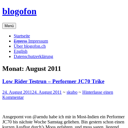
Zum
blogofon
Inhalt
springen
Menü
Startseite
Erpress
Impressum
Über blogofon.ch
English
Datenschutzerklärung
Monat:
August 2011
Low Rider Testrun – Performer JC70 Trike
24. August 2011
24. August 2011
~
skubo
~
Hinterlasse einen
Kommentar
Ansgepornt von @aendu habe ich mir in Most-Indien ein Performer
JC70 bis nächste Woche Samstag geliehen. Bin gestern schon einen
kurzen Ausflug durch’s Moos gefahren, und muss sagen, liegend