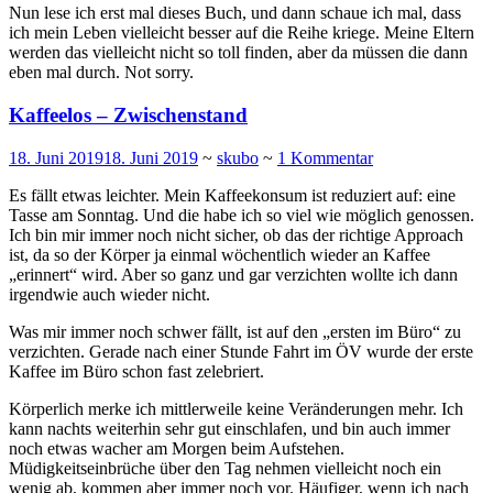
Nun lese ich erst mal dieses Buch, und dann schaue ich mal, dass
ich mein Leben vielleicht besser auf die Reihe kriege. Meine Eltern
werden das vielleicht nicht so toll finden, aber da müssen die dann
eben mal durch. Not sorry.
Kaffeelos – Zwischenstand
18. Juni 2019
18. Juni 2019
~
skubo
~
1 Kommentar
Es fällt etwas leichter. Mein Kaffeekonsum ist reduziert auf: eine
Tasse am Sonntag. Und die habe ich so viel wie möglich genossen.
Ich bin mir immer noch nicht sicher, ob das der richtige Approach
ist, da so der Körper ja einmal wöchentlich wieder an Kaffee
„erinnert“ wird. Aber so ganz und gar verzichten wollte ich dann
irgendwie auch wieder nicht.
Was mir immer noch schwer fällt, ist auf den „ersten im Büro“ zu
verzichten. Gerade nach einer Stunde Fahrt im ÖV wurde der erste
Kaffee im Büro schon fast zelebriert.
Körperlich merke ich mittlerweile keine Veränderungen mehr. Ich
kann nachts weiterhin sehr gut einschlafen, und bin auch immer
noch etwas wacher am Morgen beim Aufstehen.
Müdigkeitseinbrüche über den Tag nehmen vielleicht noch ein
wenig ab, kommen aber immer noch vor. Häufiger, wenn ich nach