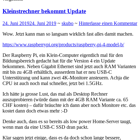
Kleinstrechner bekommt Update
24. Juni 2019
24. Juni 2019
~
skubo
~
Hinterlasse einen Kommentar
Wow. Jetzt kann man so langsam wirklich fast alles damit machen.
https://www.raspberrypi.org/products/raspberry-pi-4-model-b/
Der Raspberry Pi, ein Klein-Computer eigentlich mal für den
Bildungsbereich gedacht hat für die Version 4 ein Update
bekommen. Neben Gigabit Ethernet sind jetzt auch RAM Varianten
mit bis zu 4GB erhältlich, ausserdem hat er neu USB-C
Unterstützung und kann zwei 4K-Monitore ansteuern. Achja die
CPU ist auch noch mal schneller, jetzt bei 1.5GHz.
Ich hätte ja grosse Lust, das mal als Desktop Rechner
auszuprobieren (würde dann mit der 4GB RAM Variante ca. 65
CHF kosten) – dafür bräuchte ich dann aber noch Monitore etc. das
kostet dann doch etwas mehr :-D
Denke auch, dass es so bereits als low power Home-Server taugt,
wenn man da eine USB-C SSD dran packt.
Klar sagen jetzt einige, dass es da doch schon lange bessere,