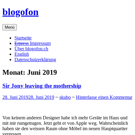
Zum
blogofon
Inhalt
springen
Menü
Startseite
Erpress
Impressum
Über blogofon.ch
English
Datenschutzerklärung
Monat:
Juni 2019
Sir Jony leaving the mothership
28. Juni 2019
28. Juni 2019
~
skubo
~
Hinterlasse einen Kommentar
Von keinem anderen Designer habe ich mehr Geräte im Haus und
mit mir rumgetragen. Jetzt geht er von Apple weg. Wahrscheinlich
haben sie den weissen Raum ohne Möbel im neuen Hauptquartier
vergessen.