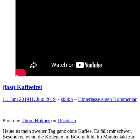
(fast) Kaffeefrei
11. Juni 2019
11. Juni 2019
~
skubo
~
Hinterlasse einen Kommentar
Photo by
Thom Holmes
on
Unsplash
Heute ist mein zweiter Tag ganz ohne Kaffee. Es fällt mir schwer.
Besonders, wenn die Kollegen im Büro gefühlt im Minutentakt zur