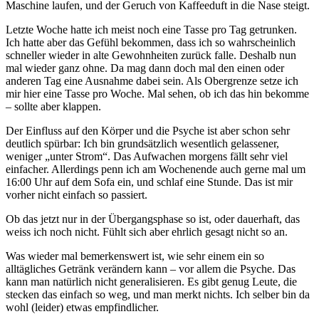
Maschine laufen, und der Geruch von Kaffeeduft in die Nase steigt.
Letzte Woche hatte ich meist noch eine Tasse pro Tag getrunken.
Ich hatte aber das Gefühl bekommen, dass ich so wahrscheinlich
schneller wieder in alte Gewohnheiten zurück falle. Deshalb nun
mal wieder ganz ohne. Da mag dann doch mal den einen oder
anderen Tag eine Ausnahme dabei sein. Als Obergrenze setze ich
mir hier eine Tasse pro Woche. Mal sehen, ob ich das hin bekomme
– sollte aber klappen.
Der Einfluss auf den Körper und die Psyche ist aber schon sehr
deutlich spürbar: Ich bin grundsätzlich wesentlich gelassener,
weniger „unter Strom“. Das Aufwachen morgens fällt sehr viel
einfacher. Allerdings penn ich am Wochenende auch gerne mal um
16:00 Uhr auf dem Sofa ein, und schlaf eine Stunde. Das ist mir
vorher nicht einfach so passiert.
Ob das jetzt nur in der Übergangsphase so ist, oder dauerhaft, das
weiss ich noch nicht. Fühlt sich aber ehrlich gesagt nicht so an.
Was wieder mal bemerkenswert ist, wie sehr einem ein so
alltägliches Getränk verändern kann – vor allem die Psyche. Das
kann man natürlich nicht generalisieren. Es gibt genug Leute, die
stecken das einfach so weg, und man merkt nichts. Ich selber bin da
wohl (leider) etwas empfindlicher.