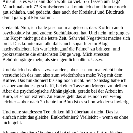
Anlauf. Ja es war dann doch wohl zu viel. 5-6 Tassen am Tag?
Manchmal auch 7? Komischerweise konnte ich damit immer noch
gut schlafen, und gedacht, dass auch der Kreislauf und Blutdruck
damit ganz gut klar kommt.
Gedacht. Nun, ich hatte ja schon mal gelesen, dass Koffein auch
psychoaktiv ist und zudem Suchtfaktoren hat. Und nein, mir ging es
„im Kopf“ nicht gut die letzte Zeit. Sehr viel Negativität machte sich
breit. Das konnte man allenfalls auch sogar hier im Blog
nachvollziehen. Ich war leicht „auf die Palme“ zu bringen, und
prokrastinierte die einfachsten Dinge weg. Mich stressten
Behördengänge mehr, als sie eigentlich sollten. U.s.w.
Und da ich das alles – zwar anders, aber – schon mal erlebt habe
versuche ich das nun also zum wiederholten male: Weg mit dem
Kaffee. Das funktioniert bislang noch nicht. Seit Samstag habe ich
es aber zumindest geschafft, bei einer Tasse am Morgen zu bleiben.
Aber die psychologische Abhängigkeit, gerade bei der Arbeit im
Büro, ist schon extrem. Zu Hause geht das alles noch ein wenig
leichter – aber nach 2h heute im Büro ist es schon wieder schwierig.
Und nein: stattdessen Tee trinken hilft überhaupt nicht. Das ist
einfach nicht das gleiche. Entkoffeiniert? Vielleicht – wenn es ohne
nicht geht.
Ich versuche diese Woche mal bei einer Tasse am Tag zu bleiben.