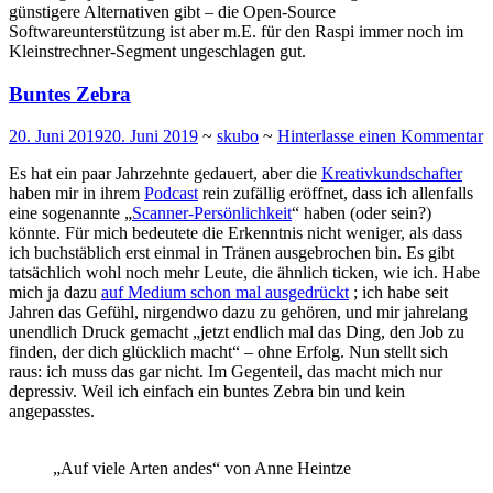
günstigere Alternativen gibt – die Open-Source
Softwareunterstützung ist aber m.E. für den Raspi immer noch im
Kleinstrechner-Segment ungeschlagen gut.
Buntes Zebra
20. Juni 2019
20. Juni 2019
~
skubo
~
Hinterlasse einen Kommentar
Es hat ein paar Jahrzehnte gedauert, aber die
Kreativkundschafter
haben mir in ihrem
Podcast
rein zufällig eröffnet, dass ich allenfalls
eine sogenannte „
Scanner-Persönlichkeit
“ haben (oder sein?)
könnte. Für mich bedeutete die Erkenntnis nicht weniger, als dass
ich buchstäblich erst einmal in Tränen ausgebrochen bin. Es gibt
tatsächlich wohl noch mehr Leute, die ähnlich ticken, wie ich. Habe
mich ja dazu
auf Medium schon mal ausgedrückt
; ich habe seit
Jahren das Gefühl, nirgendwo dazu zu gehören, und mir jahrelang
unendlich Druck gemacht „jetzt endlich mal das Ding, den Job zu
finden, der dich glücklich macht“ – ohne Erfolg. Nun stellt sich
raus: ich muss das gar nicht. Im Gegenteil, das macht mich nur
depressiv. Weil ich einfach ein buntes Zebra bin und kein
angepasstes.
„Auf viele Arten andes“ von Anne Heintze