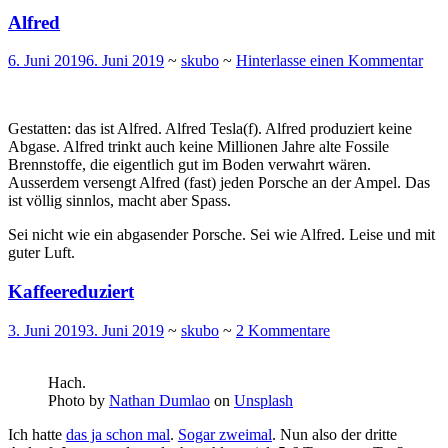
Alfred
6. Juni 2019
6. Juni 2019
~
skubo
~
Hinterlasse einen Kommentar
Gestatten: das ist Alfred. Alfred Tesla(f). Alfred produziert keine
Abgase. Alfred trinkt auch keine Millionen Jahre alte Fossile
Brennstoffe, die eigentlich gut im Boden verwahrt wären.
Ausserdem versengt Alfred (fast) jeden Porsche an der Ampel. Das
ist völlig sinnlos, macht aber Spass.
Sei nicht wie ein abgasender Porsche. Sei wie Alfred. Leise und mit
guter Luft.
Kaffeereduziert
3. Juni 2019
3. Juni 2019
~
skubo
~
2 Kommentare
Hach.
Photo by
Nathan Dumlao
on
Unsplash
Ich hatte
das ja schon mal
.
Sogar zweimal
. Nun also der dritte