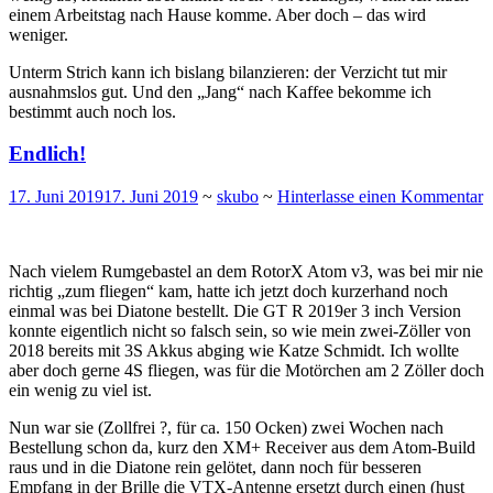
einem Arbeitstag nach Hause komme. Aber doch – das wird
weniger.
Unterm Strich kann ich bislang bilanzieren: der Verzicht tut mir
ausnahmslos gut. Und den „Jang“ nach Kaffee bekomme ich
bestimmt auch noch los.
Endlich!
17. Juni 2019
17. Juni 2019
~
skubo
~
Hinterlasse einen Kommentar
Nach vielem Rumgebastel an dem RotorX Atom v3, was bei mir nie
richtig „zum fliegen“ kam, hatte ich jetzt doch kurzerhand noch
einmal was bei Diatone bestellt. Die GT R 2019er 3 inch Version
konnte eigentlich nicht so falsch sein, so wie mein zwei-Zöller von
2018 bereits mit 3S Akkus abging wie Katze Schmidt. Ich wollte
aber doch gerne 4S fliegen, was für die Motörchen am 2 Zöller doch
ein wenig zu viel ist.
Nun war sie (Zollfrei ?, für ca. 150 Ocken) zwei Wochen nach
Bestellung schon da, kurz den XM+ Receiver aus dem Atom-Build
raus und in die Diatone rein gelötet, dann noch für besseren
Empfang in der Brille die VTX-Antenne ersetzt durch einen (hust