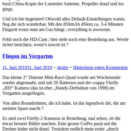
hust) China-Kopie der Lumenier Antenne, Propeller drauf und los
gings.
Und ich bin begeistert! Obwohl alles Default-Einstellungen waren,
flog die sich wunderbar. Mit den 850mAh 4Slern ca. 3-4 Minuten
Flugzeit wenn man am Gas hängt ; everything is awesome.
Fehlt noch die HD-Cam ; hier steht noch eine Bestellung aus. Werde
sicher berichten, wenn’s soweit ist ?
Fliegen im Vorgarten
11. Juni 2019
11. Juni 2019
~
skubo
~
Hinterlasse einen Kommentar
Das kleine 2“ Diatone Mini-Race-Quad wurde am Wochenende
wieder abgestaubt, und mit 3S Batterien und der crappy Firefly
„HD“ Kamera (das ist eher „Handy-Definition von 1998) im
Vorgarten ausgeflogen.
Von allen Renndrohnen, die ich habe, ist das irgendwie die, die am
meisten Spass macht ?
Es sind zwei Firefly-2 Kameras in Bestellung, mal sehen, ob die
etwas bessere Bilder machen. Eine grosse GoPro passt auf die
Drohne leider nicht drauf. Trotzdem endlich mein erster „durch