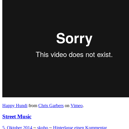
Happy Hundi
from
Chris Garbers
on
Vimeo
.
Street Music
5. Oktober 2014
~
skubo
~
Hinterlasse einen Kommentar