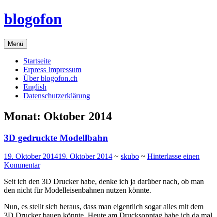
Zum
blogofon
Inhalt
springen
Menü
Startseite
Erpress
Impressum
Über blogofon.ch
English
Datenschutzerklärung
Monat:
Oktober 2014
3D gedruckte Modellbahn
19. Oktober 2014
19. Oktober 2014
~
skubo
~
Hinterlasse einen
Kommentar
Seit ich den 3D Drucker habe, denke ich ja darüber nach, ob man
den nicht für Modelleisenbahnen nutzen könnte.
Nun, es stellt sich heraus, dass man eigentlich sogar alles mit dem
3D Drucker bauen könnte. Heute am Drucksonntag habe ich da mal