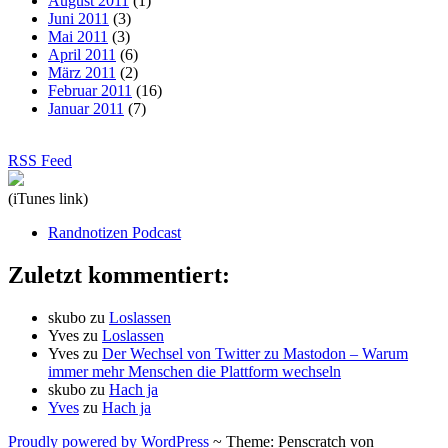
August 2011
(1)
Juni 2011
(3)
Mai 2011
(3)
April 2011
(6)
März 2011
(2)
Februar 2011
(16)
Januar 2011
(7)
RSS Feed
(iTunes link)
Randnotizen Podcast
Zuletzt kommentiert:
skubo
zu
Loslassen
Yves
zu
Loslassen
Yves
zu
Der Wechsel von Twitter zu Mastodon – Warum
immer mehr Menschen die Plattform wechseln
skubo
zu
Hach ja
Yves
zu
Hach ja
Proudly powered by WordPress
~
Theme: Penscratch von