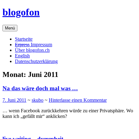
Zum
blogofon
Inhalt
springen
Menü
Startseite
Erpress
Impressum
Über blogofon.ch
English
Datenschutzerklärung
Monat:
Juni 2011
Na das wäre doch mal was …
7. Juni 2011
~
skubo
~
Hinterlasse einen Kommentar
… wenn Facebook zurückkehren würde zu einer Privatsphäre. Wo
kann ich „gefällt mir“ anklicken?
live writing – dummheit