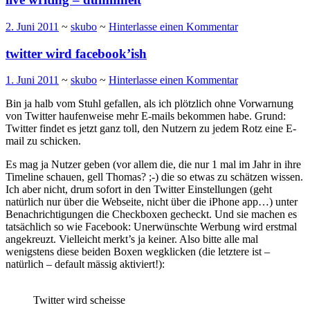
2. Juni 2011
~
skubo
~
Hinterlasse einen Kommentar
twitter wird facebook’ish
1. Juni 2011
~
skubo
~
Hinterlasse einen Kommentar
Bin ja halb vom Stuhl gefallen, als ich plötzlich ohne Vorwarnung
von Twitter haufenweise mehr E-mails bekommen habe. Grund:
Twitter findet es jetzt ganz toll, den Nutzern zu jedem Rotz eine E-
mail zu schicken.
Es mag ja Nutzer geben (vor allem die, die nur 1 mal im Jahr in ihre
Timeline schauen, gell Thomas? ;-) die so etwas zu schätzen wissen.
Ich aber nicht, drum sofort in den Twitter Einstellungen (geht
natürlich nur über die Webseite, nicht über die iPhone app…) unter
Benachrichtigungen die Checkboxen gecheckt. Und sie machen es
tatsächlich so wie Facebook: Unerwünschte Werbung wird erstmal
angekreuzt. Vielleicht merkt’s ja keiner. Also bitte alle mal
wenigstens diese beiden Boxen wegklicken (die letztere ist –
natürlich – default mässig aktiviert!):
Twitter wird scheisse