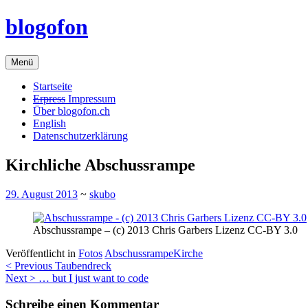
Zum
blogofon
Inhalt
springen
Menü
Startseite
Erpress
Impressum
Über blogofon.ch
English
Datenschutzerklärung
Kirchliche Abschussrampe
29. August 2013
~
skubo
Abschussrampe – (c) 2013 Chris Garbers Lizenz CC-BY 3.0
Veröffentlicht in
Fotos
Abschussrampe
Kirche
Beitragsnavigation
< Previous
Taubendreck
Next >
… but I just want to code
Schreibe einen Kommentar