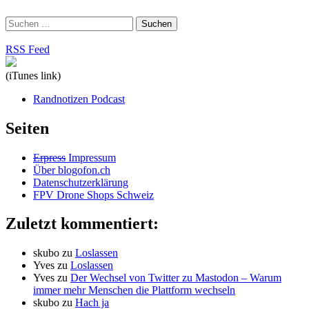
Suchen
nach:
RSS Feed
(iTunes link)
Randnotizen Podcast
Seiten
Erpress
Impressum
Über blogofon.ch
Datenschutzerklärung
FPV Drone Shops Schweiz
Zuletzt kommentiert:
skubo
zu
Loslassen
Yves
zu
Loslassen
Yves
zu
Der Wechsel von Twitter zu Mastodon – Warum
immer mehr Menschen die Plattform wechseln
skubo
zu
Hach ja