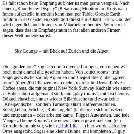
Es fällt schon beim Empfang auf: hier ist man gerne verspielt. Nach
einem „Roundview Display“ (8 Samsung Monitore im Kreis nach
Innen aufgestellt, innendrin kann man per Tablet Google Earth
rundum in 3D darstellen) steht dort direkt ein Billard-Tisch. Und der
wird eigentlich auch immer von Mitarbeitern benutzt. Würde mal
sagen, dass das im Empfangsraum in fast allen anderen Firmen
dieser Welt undenkbar ist.
Sky Lounge – mit Blick auf Zürich und die Alpen
Die „guided tour“ zog sich durch diverse Lounges, von denen wir
noch nicht einmal alle gesehen haben. Von „quiet rooms“ (mit
Vogelgezwitschersound, Aquarien und Liegestühlen) über „green
room“ (über 200 Pflanzen, man meint, man ist im Urwald) bis zu
Coffee areas, die mit original New York Subway Kacheln wie einen
U-Bahnstation aufgemacht sind, und „play rooms“, mit Tischtennis,
Döggelichaschte, immer wieder Billardtische (und zwar keine
„Kneipentische“, sondern Turnierqualität) Kaffeemaschinen,
Süssigkeiten, Früchte, „Ruhekugeln“ (in die man sich reinsetzen
und entspannen – oder arbeiten kann), Flipper Automaten, und jede
Menge „Theme Rooms“, die einem Thema gewidmet sind (ein
Korridor kam mir vor, wie in
„Half Life“
…) hier wurde sich allen
Ortes ausgetobt. Sogar eine kleine Bühne, mit kompletten „5 guy