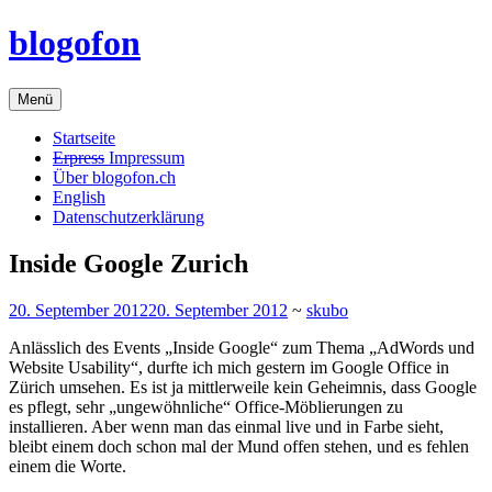
Zum
blogofon
Inhalt
springen
Menü
Startseite
Erpress
Impressum
Über blogofon.ch
English
Datenschutzerklärung
Inside Google Zurich
20. September 2012
20. September 2012
~
skubo
Anlässlich des Events „Inside Google“ zum Thema „AdWords und
Website Usability“, durfte ich mich gestern im Google Office in
Zürich umsehen. Es ist ja mittlerweile kein Geheimnis, dass Google
es pflegt, sehr „ungewöhnliche“ Office-Möblierungen zu
installieren. Aber wenn man das einmal live und in Farbe sieht,
bleibt einem doch schon mal der Mund offen stehen, und es fehlen
einem die Worte.