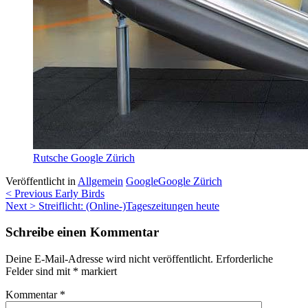
Rutsche Google Zürich
Veröffentlicht in
Allgemein
Google
Google Zürich
Beitragsnavigation
< Previous
Early Birds
Next >
Streiflicht: (Online-)Tageszeitungen heute
Schreibe einen Kommentar
Deine E-Mail-Adresse wird nicht veröffentlicht.
Erforderliche
Felder sind mit
*
markiert
Kommentar
*