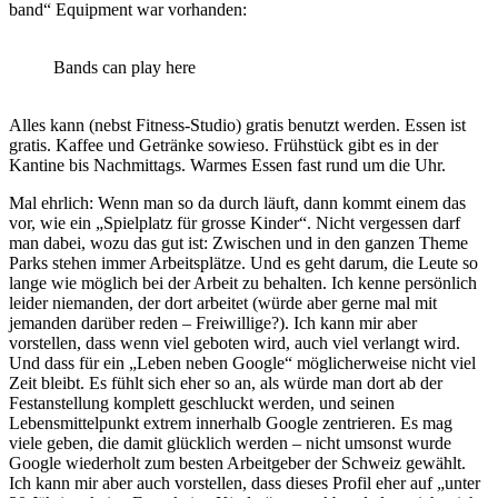
band“ Equipment war vorhanden:
Bands can play here
Alles kann (nebst Fitness-Studio) gratis benutzt werden. Essen ist
gratis. Kaffee und Getränke sowieso. Frühstück gibt es in der
Kantine bis Nachmittags. Warmes Essen fast rund um die Uhr.
Mal ehrlich: Wenn man so da durch läuft, dann kommt einem das
vor, wie ein „Spielplatz für grosse Kinder“. Nicht vergessen darf
man dabei, wozu das gut ist: Zwischen und in den ganzen Theme
Parks stehen immer Arbeitsplätze. Und es geht darum, die Leute so
lange wie möglich bei der Arbeit zu behalten. Ich kenne persönlich
leider niemanden, der dort arbeitet (würde aber gerne mal mit
jemanden darüber reden – Freiwillige?). Ich kann mir aber
vorstellen, dass wenn viel geboten wird, auch viel verlangt wird.
Und dass für ein „Leben neben Google“ möglicherweise nicht viel
Zeit bleibt. Es fühlt sich eher so an, als würde man dort ab der
Festanstellung komplett geschluckt werden, und seinen
Lebensmittelpunkt extrem innerhalb Google zentrieren. Es mag
viele geben, die damit glücklich werden – nicht umsonst wurde
Google wiederholt zum besten Arbeitgeber der Schweiz gewählt.
Ich kann mir aber auch vorstellen, dass dieses Profil eher auf „unter