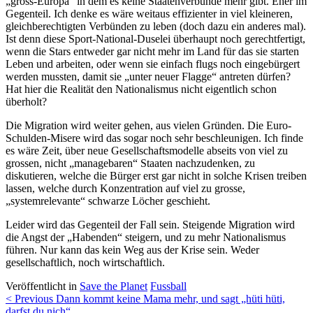
„gross-Europa“ in dem es keine Staatenverbunde mehr gibt. Eher im
Gegenteil. Ich denke es wäre weitaus effizienter in viel kleineren,
gleichberechtigten Verbünden zu leben (doch dazu ein anderes mal).
Ist denn diese Sport-National-Duselei überhaupt noch gerechtfertigt,
wenn die Stars entweder gar nicht mehr im Land für das sie starten
Leben und arbeiten, oder wenn sie einfach flugs noch eingebürgert
werden mussten, damit sie „unter neuer Flagge“ antreten dürfen?
Hat hier die Realität den Nationalismus nicht eigentlich schon
überholt?
Die Migration wird weiter gehen, aus vielen Gründen. Die Euro-
Schulden-Misere wird das sogar noch sehr beschleunigen. Ich finde
es wäre Zeit, über neue Gesellschaftsmodelle abseits von viel zu
grossen, nicht „managebaren“ Staaten nachzudenken, zu
diskutieren, welche die Bürger erst gar nicht in solche Krisen treiben
lassen, welche durch Konzentration auf viel zu grosse,
„systemrelevante“ schwarze Löcher geschieht.
Leider wird das Gegenteil der Fall sein. Steigende Migration wird
die Angst der „Habenden“ steigern, und zu mehr Nationalismus
führen. Nur kann das kein Weg aus der Krise sein. Weder
gesellschaftlich, noch wirtschaftlich.
Veröffentlicht in
Save the Planet
Fussball
Beitragsnavigation
< Previous
Dann kommt keine Mama mehr, und sagt „hüti hüti,
darfst du nich“