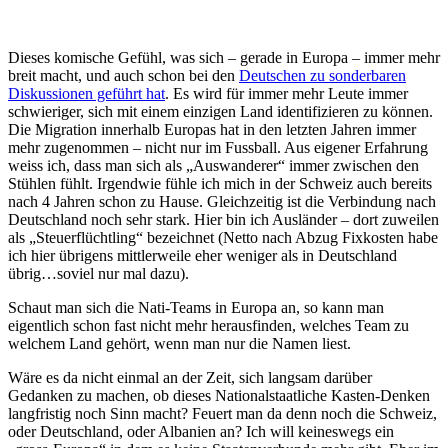
Dieses komische Gefühl, was sich – gerade in Europa – immer mehr
breit macht, und auch schon bei den
Deutschen zu sonderbaren
Diskussionen geführt hat
. Es wird für immer mehr Leute immer
schwieriger, sich mit einem einzigen Land identifizieren zu können.
Die Migration innerhalb Europas hat in den letzten Jahren immer
mehr zugenommen – nicht nur im Fussball. Aus eigener Erfahrung
weiss ich, dass man sich als „Auswanderer“ immer zwischen den
Stühlen fühlt. Irgendwie fühle ich mich in der Schweiz auch bereits
nach 4 Jahren schon zu Hause. Gleichzeitig ist die Verbindung nach
Deutschland noch sehr stark. Hier bin ich Ausländer – dort zuweilen
als „Steuerflüchtling“ bezeichnet (Netto nach Abzug Fixkosten habe
ich hier übrigens mittlerweile eher weniger als in Deutschland
übrig…soviel nur mal dazu).
Schaut man sich die Nati-Teams in Europa an, so kann man
eigentlich schon fast nicht mehr herausfinden, welches Team zu
welchem Land gehört, wenn man nur die Namen liest.
Wäre es da nicht einmal an der Zeit, sich langsam darüber
Gedanken zu machen, ob dieses Nationalstaatliche Kasten-Denken
langfristig noch Sinn macht? Feuert man da denn noch die Schweiz,
oder Deutschland, oder Albanien an? Ich will keineswegs ein