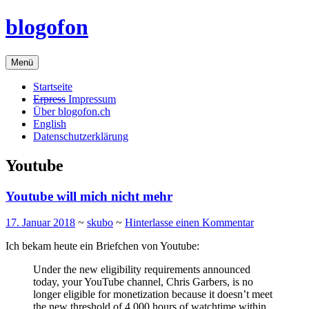
Zum
blogofon
Inhalt
springen
Menü
Startseite
Erpress
Impressum
Über blogofon.ch
English
Datenschutzerklärung
Youtube
Youtube will mich nicht mehr
17. Januar 2018
~
skubo
~
Hinterlasse einen Kommentar
Ich bekam heute ein Briefchen von Youtube:
Under the new eligibility requirements announced
today, your YouTube channel, Chris Garbers, is no
longer eligible for monetization because it doesn’t meet
the new threshold of 4,000 hours of watchtime within