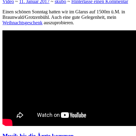
Video
~
11. Januar 2017
~
skubo
~
Hinterlasse einen Kommentar
Einen schönen Sonntag hatten wir im Glarus auf 1500m ü.M. in
Braunwald/Grotzenbühl. Auch eine gute Gelegenheit, mein
Weihnachtsgeschenk
auszuprobieren.
Musik bis die Ärzte kommen