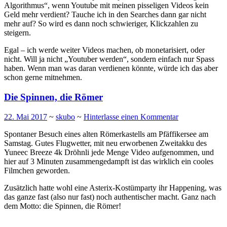
Algorithmus“, wenn Youtube mit meinen pisseligen Videos kein
Geld mehr verdient? Tauche ich in den Searches dann gar nicht
mehr auf? So wird es dann noch schwieriger, Klickzahlen zu
steigern.
Egal – ich werde weiter Videos machen, ob monetarisiert, oder
nicht. Will ja nicht „Youtuber werden“, sondern einfach nur Spass
haben. Wenn man was daran verdienen könnte, würde ich das aber
schon gerne mitnehmen.
Die Spinnen, die Römer
22. Mai 2017
~
skubo
~
Hinterlasse einen Kommentar
Spontaner Besuch eines alten Römerkastells am Pfäffikersee am
Samstag. Gutes Flugwetter, mit neu erworbenen Zweitakku des
Yuneec Breeze 4k Dröhnli jede Menge Video aufgenommen, und
hier auf 3 Minuten zusammengedampft ist das wirklich ein cooles
Filmchen geworden.
Zusätzlich hatte wohl eine Asterix-Kostümparty ihr Happening, was
das ganze fast (also nur fast) noch authentischer macht. Ganz nach
dem Motto: die Spinnen, die Römer!