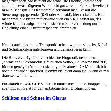
mega zufrieden. Sie ist nicht die schnellste Drohne, kommt aber
auch mit etwas böigerem Wind recht gut zurecht. Funkreichweite ist
m.M.n. sehr gut. Das Kamerabild bekommt man live auf die
Steuerungsapp gesendet (iOS oder Android), hier ruckelt das Bild
manchmal. Sie bieten mittlerweile auch ein VR Headset an, das
würde ich aber aufgrund der unsicheren Funkverbindung nur in
Begleitung eines „Luftraumspähers“ empfehlen.
Nett ist auch das kleine Transportkästchen, wo man sie nebst Kabel
und Schutzspoilern unterbringen und transportieren kann.
Die Breeze verfügt über verschiedene Flugmodi, neben dem
„normalen“ Pilotenmodus gibt es auch Selfie-, Follow-me und 360,
für den geneigten Youtuber sicher gute Features. Die Modi hab ich
noch nicht alle ausprobiert. Kommt vielleicht dann mal, wenn es mal
draussen wärmer wird.
Für aktuell ca. 400 CHF sicherlich immer noch kein Schnäppchen,
aber ggf. ein Gerät für den ambitionierteren Drohnenpiloten.
Schlitten und Schnee im Glarus