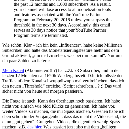
the past 12 months and 1,000 subscribers. As a result,
your channel will lose access to all monetization tools
and features associated with the YouTube Partner
Program on February 20, 2018 unless you surpass this
threshold in the next 30 days. Accordingly, this email
serves as 30 days notice that your YouTube Partner
Program terms are terminated.
Wie schön. Klar – ich bin kein „Influencer“, habe keine Millionen
Subscriber, und hatte das Monetarisierungsfeature mehr aus dem
Grund aktiviert, „um mal zu sehen, was bei rum kommt“. Nur um
ein paar Zahlen zu liefern:
Mein Kanal
(Abonnieren!!! ?) hat z.Zt. 73 Subscriber, und in den
letzten 12 Monaten ca. 1650h Wiedergabezeit. D.h. ich müsste den
Traffic auf dem Kanal schwuppdiwupp mal verdreifachen, dass ich
den neuen „Threshold“ erreiche. (Script schreiben…? ;) Das wird
sicher nicht von heute auf morgen passieren.
Die Frage ist auch: Kann das überhaupt noch passieren. Ich habe
nicht vor, einfach wie blöd Klicks zu generieren. Ich habe vor,
weiter Videos zu machen, die mir Spass machen. Gesehen habe ich
eben schon in der Vergangenheit, dass das nicht die Videos sind, die
dann „gut gehen“. Gut gehen Videos, die eigentlich wenig Spass
machen, z.B.
das hier
. Was passiert jetzt also mit dem „heiligen