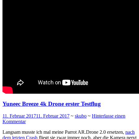
Yuneec Breeze 4k Drone erster Testflug
11. Februar 2017
11. Februar 2017
~
skubo
~
Hinterlasse einen
Kommentar
Langsam musste ich mal meine Parrot AR.Drone 2.0 ersetzen,
nach
dem letzten Crash
fliegt sie zwar immer noch, aber die Kamera nervt