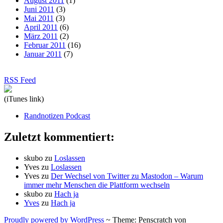
August 2011
(1)
Juni 2011
(3)
Mai 2011
(3)
April 2011
(6)
März 2011
(2)
Februar 2011
(16)
Januar 2011
(7)
RSS Feed
(iTunes link)
Randnotizen Podcast
Zuletzt kommentiert:
skubo
zu
Loslassen
Yves
zu
Loslassen
Yves
zu
Der Wechsel von Twitter zu Mastodon – Warum
immer mehr Menschen die Plattform wechseln
skubo
zu
Hach ja
Yves
zu
Hach ja
Proudly powered by WordPress
~
Theme: Penscratch von