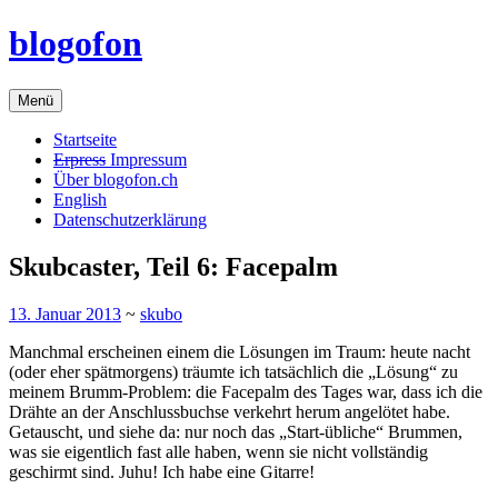
Zum
blogofon
Inhalt
springen
Menü
Startseite
Erpress
Impressum
Über blogofon.ch
English
Datenschutzerklärung
Skubcaster, Teil 6: Facepalm
13. Januar 2013
~
skubo
Manchmal erscheinen einem die Lösungen im Traum: heute nacht
(oder eher spätmorgens) träumte ich tatsächlich die „Lösung“ zu
meinem Brumm-Problem: die Facepalm des Tages war, dass ich die
Drähte an der Anschlussbuchse verkehrt herum angelötet habe.
Getauscht, und siehe da: nur noch das „Start-übliche“ Brummen,
was sie eigentlich fast alle haben, wenn sie nicht vollständig
geschirmt sind. Juhu! Ich habe eine Gitarre!