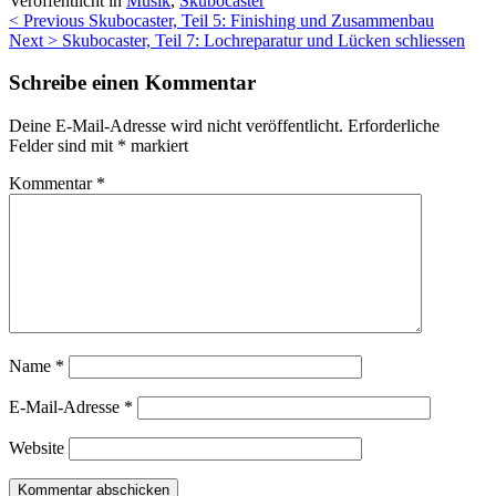
Veröffentlicht in
Musik
,
Skubocaster
Beitragsnavigation
< Previous
Skubocaster, Teil 5: Finishing und Zusammenbau
Next >
Skubocaster, Teil 7: Lochreparatur und Lücken schliessen
Schreibe einen Kommentar
Deine E-Mail-Adresse wird nicht veröffentlicht.
Erforderliche
Felder sind mit
*
markiert
Kommentar
*
Name
*
E-Mail-Adresse
*
Website