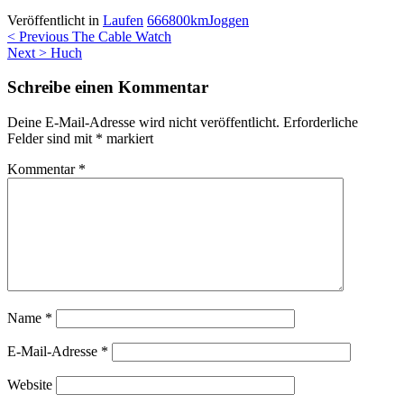
Veröffentlicht in
Laufen
666
800km
Joggen
Beitragsnavigation
< Previous
The Cable Watch
Next >
Huch
Schreibe einen Kommentar
Deine E-Mail-Adresse wird nicht veröffentlicht.
Erforderliche
Felder sind mit
*
markiert
Kommentar
*
Name
*
E-Mail-Adresse
*
Website