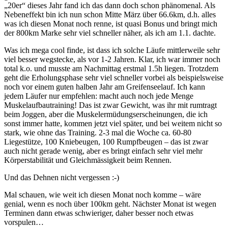
„20er“ dieses Jahr fand ich das dann doch schon phänomenal. Als
Nebeneffekt bin ich nun schon Mitte März über 66.6km, d.h. alles
was ich diesen Monat noch renne, ist quasi Bonus und bringt mich
der 800km Marke sehr viel schneller näher, als ich am 1.1. dachte.
Was ich mega cool finde, ist dass ich solche Läufe mittlerweile sehr
viel besser wegstecke, als vor 1-2 Jahren. Klar, ich war immer noch
total k.o. und musste am Nachmittag erstmal 1.5h liegen. Trotzdem
geht die Erholungsphase sehr viel schneller vorbei als beispielsweise
noch vor einem guten halben Jahr am Greifenseelauf. Ich kann
jedem Läufer nur empfehlen: macht auch noch jede Menge
Muskelaufbautraining! Das ist zwar Gewicht, was ihr mit rumtragt
beim Joggen, aber die Muskelermüdungserscheinungen, die ich
sonst immer hatte, kommen jetzt viel später, und bei weitem nicht so
stark, wie ohne das Training. 2-3 mal die Woche ca. 60-80
Liegestütze, 100 Kniebeugen, 100 Rumpfbeugen – das ist zwar
auch nicht gerade wenig, aber es bringt einfach sehr viel mehr
Körperstabilität und Gleichmässigkeit beim Rennen.
Und das Dehnen nicht vergessen :-)
Mal schauen, wie weit ich diesen Monat noch komme – wäre
genial, wenn es noch über 100km geht. Nächster Monat ist wegen
Terminen dann etwas schwieriger, daher besser noch etwas
vorspulen…