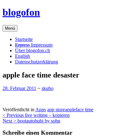
Zum
blogofon
Inhalt
springen
Menü
Startseite
Erpress
Impressum
Über blogofon.ch
English
Datenschutzerklärung
apple face time desaster
28. Februar 2011
~
skubo
Veröffentlicht in
Apps
app store
apple
face time
Beitragsnavigation
< Previous
live writing – kopieren
Next >
bootautohubi by sohn
Schreibe einen Kommentar