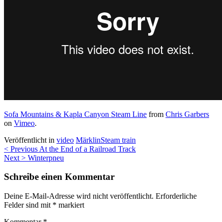
Sofa Mountains & Kapla Canyon Steam Line
from
Chris Garbers
on
Vimeo
.
Veröffentlicht in
video
Märklin
Steam train
Beitragsnavigation
< Previous
At the End of a Railroad Track
Next >
Winterpneu
Schreibe einen Kommentar
Deine E-Mail-Adresse wird nicht veröffentlicht.
Erforderliche
Felder sind mit
*
markiert
Kommentar
*