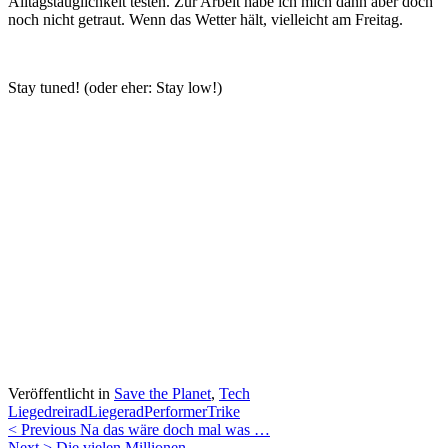
Alltagstauglichkeit testen. Zur Arbeit habe ich mich dann aber doch
noch nicht getraut. Wenn das Wetter hält, vielleicht am Freitag.
Stay tuned! (oder eher: Stay low!)
Veröffentlicht in
Save the Planet
,
Tech
Liegedreirad
Liegerad
Performer
Trike
Beitragsnavigation
< Previous
Na das wäre doch mal was …
Next >
Die vielen Millionen