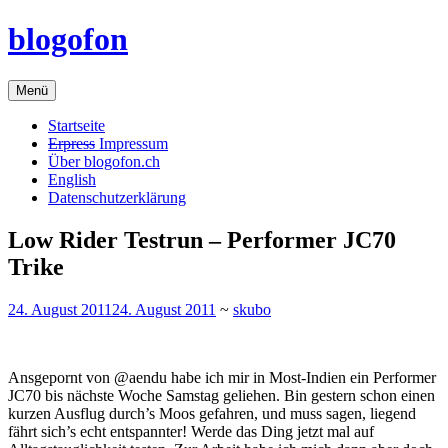
Zum
blogofon
Inhalt
springen
Menü
Startseite
Erpress
Impressum
Über blogofon.ch
English
Datenschutzerklärung
Low Rider Testrun – Performer JC70
Trike
24. August 2011
24. August 2011
~
skubo
Ansgepornt von @aendu habe ich mir in Most-Indien ein Performer
JC70 bis nächste Woche Samstag geliehen. Bin gestern schon einen
kurzen Ausflug durch’s Moos gefahren, und muss sagen, liegend
fährt sich’s echt entspannter! Werde das Ding jetzt mal auf