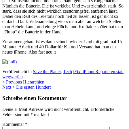
paar Minischräubchen noch raus, dann geht’s an’s Eingemachte.
Nämlich die Batterie. Die ist verklebt. Und zwar ziemlich stark. So
stark, dass sie sich nicht wirklich zerstörungsfrei entfernen lässt.
Dabei den Rest des Telefons noch heil zu lassen, ist gar nicht so
einfach. Dank Videoanleitung weiss man aber an welchen Stellen
man Hebeln kann, und einige Flüche und Kraftakte später hat man
„Flupp“ die Batterie in der Hand.
Zusammengebaut ist es dann schnell wieder. Und mit grad mal 15
Minuten Arbeit und 40 Dollar für Kit und Versand hat man ein
neues iPhone. Also fast neu ;)
Veröffentlicht in
Save the Planet
,
Tech
iFixit
iPhone
Reparieren statt
wegwerfen
Beitragsnavigation
< Previous
Hierarchien
Next >
Die ersten Hundert
Schreibe einen Kommentar
Deine E-Mail-Adresse wird nicht veröffentlicht.
Erforderliche
Felder sind mit
*
markiert
Kommentar
*