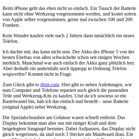
Beim iPhone geht das eben nicht so einfach. Ein Tausch der Batterie
kann nicht ohne Werkzeug vorgenommen werden, und kostet sofern
von Apple selber vorgenommen, gerne mal zwischen 100 und 200
Franken.
Kein Wunder kaufen viele nach 2 Jahren dann tatsächlich ein neues
Telefon.
Ich dachte mir, das kann nicht sein. Der Akku des iPhone 5 von der
besten Ehefrau von allen schwächelte schon seit einigen Wochen
merklich. Manchmal war auch einfach der Akku ganz plötzlich leer.
Aber deshalb ein andernfalls noch tipptopp in Ordnung Telefon
wegwerfen? Kommt nicht in Frage.
Zum Glück gibt es
ifixit.com
. Hier gibt es neben Anleitungen, wie
man Computer und Telefone repariert auch gleich die passenden
Teile und Werkzeug-Kits zu kaufen. Und da ich sowieso so ein
Bastelwastel bin, hab ich das einfach mal bestellt – neue Batterie
(original Apple) nebst Werkzeug.
Die Spezialschrauben am Gehäuse waren schnell entfernt. Das
Display bekommt man aber nur mit einiger Kraft und dem
beigelegtem Saugnapf herunter. Dabei Aufpassen, das Display nicht
gleich wegreissen, da sind noch 3 Stecker am Mainboard dran. Ein