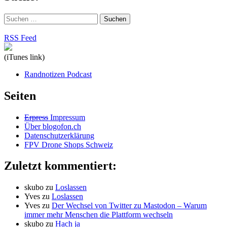
Suchen
nach:
RSS Feed
(iTunes link)
Randnotizen Podcast
Seiten
Erpress
Impressum
Über blogofon.ch
Datenschutzerklärung
FPV Drone Shops Schweiz
Zuletzt kommentiert:
skubo
zu
Loslassen
Yves
zu
Loslassen
Yves
zu
Der Wechsel von Twitter zu Mastodon – Warum
immer mehr Menschen die Plattform wechseln
skubo
zu
Hach ja