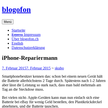
Zum
blogofon
Inhalt
springen
Menü
Startseite
Erpress
Impressum
Über blogofon.ch
English
Datenschutzerklärung
iPhone-Repariermann
7. Februar 2015
7. Februar 2015
~
skubo
Smartphonebesitzer kennen das: schon bei einem neuen Gerät hält
die Batterie allerhöchstens 2 Tage durch. Spätestens nach 1-2 Jahren
aber lässt die Leistung so stark nach, dass man bald mehrmals am
Tag an die Steckdose muss.
Bei vielen nicht- Apple-Geräten kann man nun einfach sich eine
Batterie bei eBay für wenig Geld bestellen, den Plastikrückdeckel
abnehmen, und die Batterie tauschen.