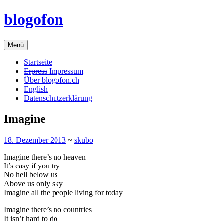
Zum
blogofon
Inhalt
springen
Menü
Startseite
Erpress
Impressum
Über blogofon.ch
English
Datenschutzerklärung
Imagine
18. Dezember 2013
~
skubo
Imagine there’s no heaven
It’s easy if you try
No hell below us
Above us only sky
Imagine all the people living for today
Imagine there’s no countries
It isn’t hard to do