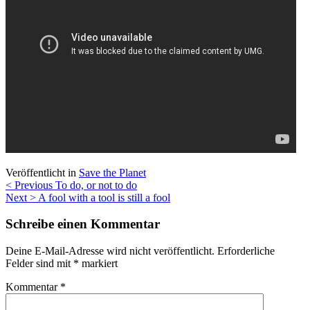
Veröffentlicht in
Save the Planet
Beitragsnavigation
< Previous
To do, or not to do
Next >
A fool with a tool is still a fool
Schreibe einen Kommentar
Deine E-Mail-Adresse wird nicht veröffentlicht.
Erforderliche
Felder sind mit
*
markiert
Kommentar
*