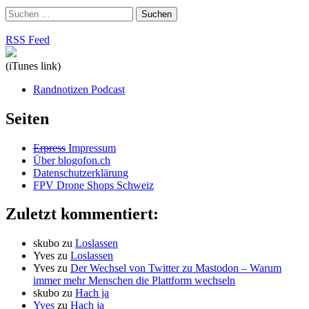
Suchen
nach:
RSS Feed
(iTunes link)
Randnotizen Podcast
Seiten
Erpress
Impressum
Über blogofon.ch
Datenschutzerklärung
FPV Drone Shops Schweiz
Zuletzt kommentiert:
skubo
zu
Loslassen
Yves
zu
Loslassen
Yves
zu
Der Wechsel von Twitter zu Mastodon – Warum
immer mehr Menschen die Plattform wechseln
skubo
zu
Hach ja
Yves
zu
Hach ja