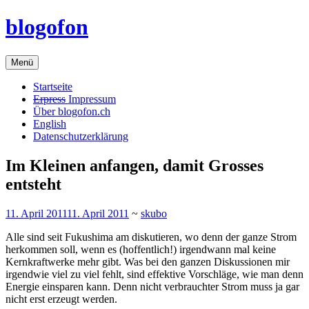
Zum
blogofon
Inhalt
springen
Menü
Startseite
Erpress
Impressum
Über blogofon.ch
English
Datenschutzerklärung
Im Kleinen anfangen, damit Grosses
entsteht
11. April 2011
11. April 2011
~
skubo
Alle sind seit Fukushima am diskutieren, wo denn der ganze Strom
herkommen soll, wenn es (hoffentlich!) irgendwann mal keine
Kernkraftwerke mehr gibt. Was bei den ganzen Diskussionen mir
irgendwie viel zu viel fehlt, sind effektive Vorschläge, wie man denn
Energie einsparen kann. Denn nicht verbrauchter Strom muss ja gar
nicht erst erzeugt werden.