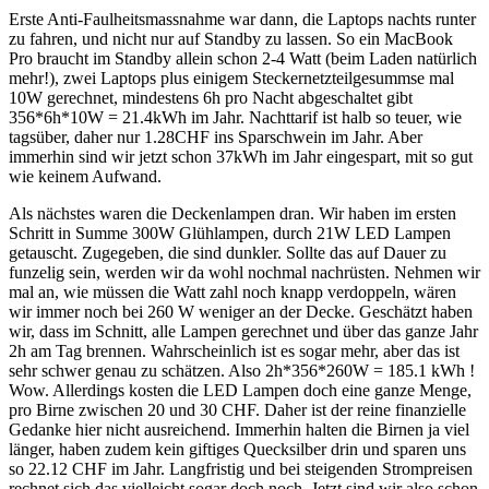
Erste Anti-Faulheitsmassnahme war dann, die Laptops nachts runter
zu fahren, und nicht nur auf Standby zu lassen. So ein MacBook
Pro braucht im Standby allein schon 2-4 Watt (beim Laden natürlich
mehr!), zwei Laptops plus einigem Steckernetzteilgesummse mal
10W gerechnet, mindestens 6h pro Nacht abgeschaltet gibt
356*6h*10W = 21.4kWh im Jahr. Nachttarif ist halb so teuer, wie
tagsüber, daher nur 1.28CHF ins Sparschwein im Jahr. Aber
immerhin sind wir jetzt schon 37kWh im Jahr eingespart, mit so gut
wie keinem Aufwand.
Als nächstes waren die Deckenlampen dran. Wir haben im ersten
Schritt in Summe 300W Glühlampen, durch 21W LED Lampen
getauscht. Zugegeben, die sind dunkler. Sollte das auf Dauer zu
funzelig sein, werden wir da wohl nochmal nachrüsten. Nehmen wir
mal an, wie müssen die Watt zahl noch knapp verdoppeln, wären
wir immer noch bei 260 W weniger an der Decke. Geschätzt haben
wir, dass im Schnitt, alle Lampen gerechnet und über das ganze Jahr
2h am Tag brennen. Wahrscheinlich ist es sogar mehr, aber das ist
sehr schwer genau zu schätzen. Also 2h*356*260W = 185.1 kWh !
Wow. Allerdings kosten die LED Lampen doch eine ganze Menge,
pro Birne zwischen 20 und 30 CHF. Daher ist der reine finanzielle
Gedanke hier nicht ausreichend. Immerhin halten die Birnen ja viel
länger, haben zudem kein giftiges Quecksilber drin und sparen uns
so 22.12 CHF im Jahr. Langfristig und bei steigenden Strompreisen
rechnet sich das vielleicht sogar doch noch. Jetzt sind wir also schon