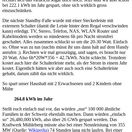
bei 222.1 kWh im Jahr gespart, ohne sich wirklich gross
einzuschränken.
Die nächste Standby-Falle wurde mit einer Steckerleiste mit
externem Schalter (damit die Leiste hinter dem Regal verschwinden
kann) erledigt. TV, Stereo, Telefon, NAS, WLAN Router und
Kabelmodem werden so mindestens 6h pro Nacht stromfrei
geschaltet. Alles zusammen schluckt so um die 20-30 Watt. Einfach
so. Ohne was zu tun (nachts müsst ihr uns dann halt auf dem Handy
anrufen ;). Rechnen wir mal grosszügig, und sagen, es braucht nur
20 Watt. Also 6h*20W*356 = 42.7kWh. Nicht schlecht. Trotzdem
kostet auch hier die Schalterleiste mehr, als der Strom in einem Jahr
kostet. Eigentlich hätten wir aber auch noch eine Schalterleiste
gehabt, darum zählt das nicht wirklich.
So spart unser Haushalt mit 2 Erwachsenen und 2 Kindern ohne
Mühe
264.8 kWh im Jahr
Stellt euch einfach mal vor, das würden „nur“ 100 000 ähnliche
Familien in der Schweiz ebenfalls machen. Dann würden „einfach
so“ 26,480,000 kWh, also über 26 GWh gespart werden. Das
Kraftwerk Mühleberg müsste also bei einer Nennleistung von 355
MW (Quelle:
Wikipedia
) 74 Stunden lang nicht laufen. Bei einer