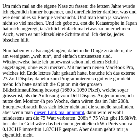
Um mich mal an die eigene Nase zu fassen: die letzten Jahre wurde
ich eigentlich immer bequemer, und unreflektierter darüber, was und
wie denn alles so Energie verbraucht. Und man kann ja sowieso
nicht so viel machen. Und ich gebe zu, erst die Katastrophe in Japan
hat mich angeregt, tatsächlich einfach mal etwas zu unternehmen.
Auch, wenn es nur klitzekleine Schritte sind. Ich denke, jedes
bisschen hilft.
Nun haben wir also angefangen, daheim die Dinge zu ändern, die
am wenigsten „weh tun“, und einfach umzusetzen sind.
Witzigerweise hatte ich unbewusst schon mit einem Schritt
angefangen, ohne es zu merken. Mit meinem neuen MacBook Pro,
welches ich Ende letztes Jahr gekauft hatte, brauche ich das externe
23 Zoll Display daheim zum Programmieren so gut wie gar nicht
mehr. Ich hatte nämlich die Option mit der grossen
Bildschirmauflösung besorgt (1680 x 1050 Pixel), welche sogar
grösser ist, als die Auflösung vom Dell Display. Angenommen, ich
nutze den Monitor 4h pro Woche, dann wären das im Jahr 208h.
Energieverbrauch liess sich leider nicht auf die schnelle rausfinden,
aber wenn man
diesen Link mal annimmt
, dann wird er wohl
mindestens um die 75 Watt verbraten. 208h * 75 Watt gibt 15.6kWh
im Jahr. In Geld wäre das bei einem gemittelten kWh Preis von ca.
0.12CHF immerhin 1.87CHF gespart. Aber darum geht’s mir ja
eigentlich nicht.