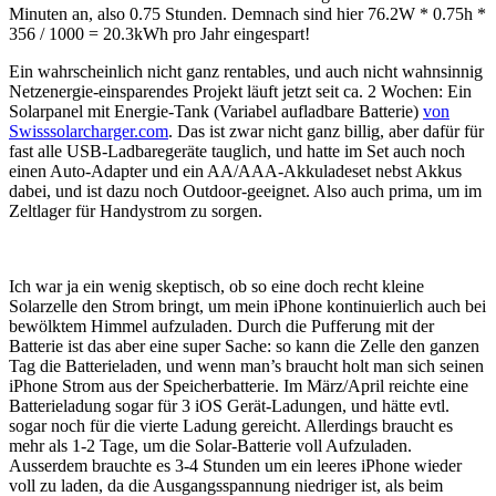
Minuten an, also 0.75 Stunden. Demnach sind hier 76.2W * 0.75h *
356 / 1000 = 20.3kWh pro Jahr eingespart!
Ein wahrscheinlich nicht ganz rentables, und auch nicht wahnsinnig
Netzenergie-einsparendes Projekt läuft jetzt seit ca. 2 Wochen: Ein
Solarpanel mit Energie-Tank (Variabel aufladbare Batterie)
von
Swisssolarcharger.com
. Das ist zwar nicht ganz billig, aber dafür für
fast alle USB-Ladbaregeräte tauglich, und hatte im Set auch noch
einen Auto-Adapter und ein AA/AAA-Akkuladeset nebst Akkus
dabei, und ist dazu noch Outdoor-geeignet. Also auch prima, um im
Zeltlager für Handystrom zu sorgen.
Ich war ja ein wenig skeptisch, ob so eine doch recht kleine
Solarzelle den Strom bringt, um mein iPhone kontinuierlich auch bei
bewölktem Himmel aufzuladen. Durch die Pufferung mit der
Batterie ist das aber eine super Sache: so kann die Zelle den ganzen
Tag die Batterieladen, und wenn man’s braucht holt man sich seinen
iPhone Strom aus der Speicherbatterie. Im März/April reichte eine
Batterieladung sogar für 3 iOS Gerät-Ladungen, und hätte evtl.
sogar noch für die vierte Ladung gereicht. Allerdings braucht es
mehr als 1-2 Tage, um die Solar-Batterie voll Aufzuladen.
Ausserdem brauchte es 3-4 Stunden um ein leeres iPhone wieder
voll zu laden, da die Ausgangsspannung niedriger ist, als beim