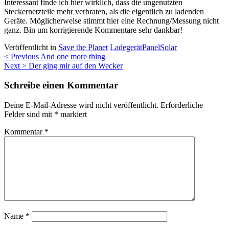
Interessant finde ich hier wirklich, dass die ungenutzten
Steckernetzteile mehr verbraten, als die eigentlich zu ladenden
Geräte. Möglicherweise stimmt hier eine Rechnung/Messung nicht
ganz. Bin um korrigierende Kommentare sehr dankbar!
Veröffentlicht in
Save the Planet
Ladegerät
Panel
Solar
Beitragsnavigation
< Previous
And one more thing
Next >
Der ging mir auf den Wecker
Schreibe einen Kommentar
Deine E-Mail-Adresse wird nicht veröffentlicht.
Erforderliche
Felder sind mit
*
markiert
Kommentar
*
Name
*