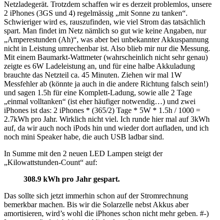
Netzladegerät. Trotzdem schaffen wir es derzeit problemlos, unsere
2 iPhones (3GS und 4) regelmässig „mit Sonne zu tanken“.
Schwieriger wird es, rauszufinden, wie viel Strom das tatsächlich
spart. Man findet im Netz nämlich so gut wie keine Angaben, nur
„Amperestunden (Ah)“, was aber bei unbekannter Akkuspannung
nicht in Leistung umrechenbar ist. Also blieb mir nur die Messung.
Mit einem Baumarkt-Wattmeter (wahrscheinlich nicht sehr genau)
zeigte es 6W Ladeleistung an, und für eine halbe Akkuladung
brauchte das Netzteil ca. 45 Minuten. Ziehen wir mal 1W
Messfehler ab (könnte ja auch in die andere Richtung falsch sein!)
und sagen 1.5h für eine Komplett-Ladung, sowie alle 2 Tage
„einmal volltanken“ (ist eher häufiger notwendig…) und zwei
iPhones ist das: 2 iPhones * (365/2) Tage * 5W * 1.5h / 1000 =
2.7kWh pro Jahr. Wirklich nicht viel. Ich runde hier mal auf 3kWh
auf, da wir auch noch iPods hin und wieder dort aufladen, und ich
noch mini Speaker habe, die auch USB ladbar sind.
In Summe mit den 2 neuen LED Lampen steigt der
„Kilowattstunden-Count“ auf:
308.9 kWh pro Jahr gespart.
Das sollte sich jetzt immerhin schon auf der Stromrechnung
bemerkbar machen. Bis wir die Solarzelle nebst Akkus aber
amortisieren, wird’s wohl die iPhones schon nicht mehr geben. #-)