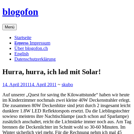
Zum
blogofon
Inhalt
springen
Menü
Startseite
Erpress
Impressum
Über blogofon.ch
English
Datenschutzerklärung
Hurra, hurra, ich lad mit Solar!
14. April 2011
14. April 2011
~
skubo
Auf unserer „Quest for saving the Kilowattstunde“ haben wir heute
im Kinderzimmer nochmals zwei kleine 40W Deckenstrahler erlegt.
Die zusammen 80W Deckenhitze sind jetzt durch 2 insgesamt leicht
dunklere 1.8W LED Reflektorspots ersetzt. Da die Lieblingstochter
sowieso meistens ihre Nachtischlampe (auch schon auf Sparlampe)
zusätzlich anschaltet, reicht die Lichtstärke immer noch aus. Am Tag
brennen die Deckenlichter im Schnitt wohl so 30-60 Minuten. Im
Winter sicherlich viel mehr. Für die Rechnung nehm ich mal 45