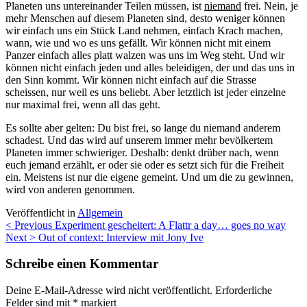
Planeten uns untereinander Teilen müssen, ist
niemand
frei. Nein, je
mehr Menschen auf diesem Planeten sind, desto weniger können
wir einfach uns ein Stück Land nehmen, einfach Krach machen,
wann, wie und wo es uns gefällt. Wir können nicht mit einem
Panzer einfach alles platt walzen was uns im Weg steht. Und wir
können nicht einfach jeden und alles beleidigen, der und das uns in
den Sinn kommt. Wir können nicht einfach auf die Strasse
scheissen, nur weil es uns beliebt. Aber letztlich ist jeder einzelne
nur maximal frei, wenn all das geht.
Es sollte aber gelten: Du bist frei, so lange du niemand anderem
schadest. Und das wird auf unserem immer mehr bevölkertem
Planeten immer schwieriger. Deshalb: denkt drüber nach, wenn
euch jemand erzählt, er oder sie oder es setzt sich für die Freiheit
ein. Meistens ist nur die eigene gemeint. Und um die zu gewinnen,
wird von anderen genommen.
Veröffentlicht in
Allgemein
Beitragsnavigation
< Previous
Experiment gescheitert: A Flattr a day… goes no way
Next >
Out of context: Interview mit Jony Ive
Schreibe einen Kommentar
Deine E-Mail-Adresse wird nicht veröffentlicht.
Erforderliche
Felder sind mit
*
markiert