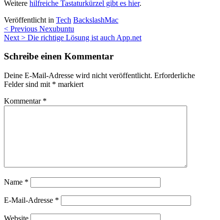
Weitere
hilfreiche Tastaturkürzel gibt es hier
.
Veröffentlicht in
Tech
Backslash
Mac
Beitragsnavigation
< Previous
Nexubuntu
Next >
Die richtige Lösung ist auch App.net
Schreibe einen Kommentar
Deine E-Mail-Adresse wird nicht veröffentlicht.
Erforderliche
Felder sind mit
*
markiert
Kommentar
*
Name
*
E-Mail-Adresse
*
Website