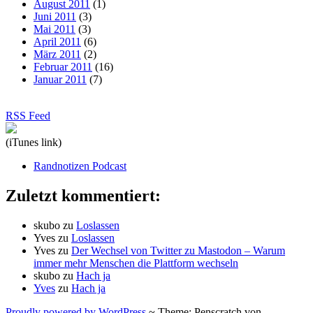
August 2011
(1)
Juni 2011
(3)
Mai 2011
(3)
April 2011
(6)
März 2011
(2)
Februar 2011
(16)
Januar 2011
(7)
RSS Feed
(iTunes link)
Randnotizen Podcast
Zuletzt kommentiert:
skubo
zu
Loslassen
Yves
zu
Loslassen
Yves
zu
Der Wechsel von Twitter zu Mastodon – Warum
immer mehr Menschen die Plattform wechseln
skubo
zu
Hach ja
Yves
zu
Hach ja
Proudly powered by WordPress
~
Theme: Penscratch von