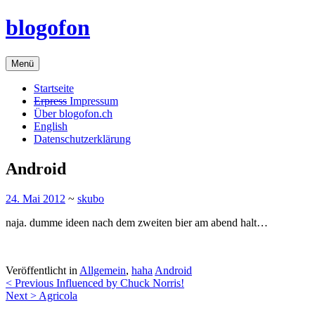
Zum
blogofon
Inhalt
springen
Menü
Startseite
Erpress
Impressum
Über blogofon.ch
English
Datenschutzerklärung
Android
24. Mai 2012
~
skubo
naja. dumme ideen nach dem zweiten bier am abend halt…
Veröffentlicht in
Allgemein
,
haha
Android
Beitragsnavigation
< Previous
Influenced by Chuck Norris!
Next >
Agricola