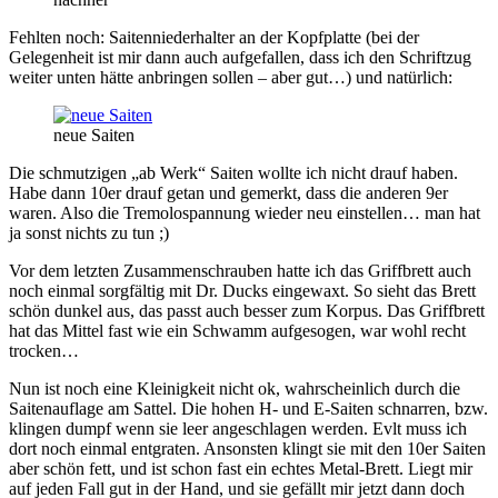
Fehlten noch: Saitenniederhalter an der Kopfplatte (bei der
Gelegenheit ist mir dann auch aufgefallen, dass ich den Schriftzug
weiter unten hätte anbringen sollen – aber gut…) und natürlich:
neue Saiten
Die schmutzigen „ab Werk“ Saiten wollte ich nicht drauf haben.
Habe dann 10er drauf getan und gemerkt, dass die anderen 9er
waren. Also die Tremolospannung wieder neu einstellen… man hat
ja sonst nichts zu tun ;)
Vor dem letzten Zusammenschrauben hatte ich das Griffbrett auch
noch einmal sorgfältig mit Dr. Ducks eingewaxt. So sieht das Brett
schön dunkel aus, das passt auch besser zum Korpus. Das Griffbrett
hat das Mittel fast wie ein Schwamm aufgesogen, war wohl recht
trocken…
Nun ist noch eine Kleinigkeit nicht ok, wahrscheinlich durch die
Saitenauflage am Sattel. Die hohen H- und E-Saiten schnarren, bzw.
klingen dumpf wenn sie leer angeschlagen werden. Evlt muss ich
dort noch einmal entgraten. Ansonsten klingt sie mit den 10er Saiten
aber schön fett, und ist schon fast ein echtes Metal-Brett. Liegt mir
auf jeden Fall gut in der Hand, und sie gefällt mir jetzt dann doch