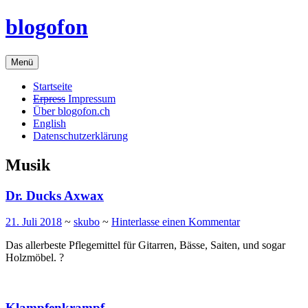
Zum
blogofon
Inhalt
springen
Menü
Startseite
Erpress
Impressum
Über blogofon.ch
English
Datenschutzerklärung
Musik
Dr. Ducks Axwax
21. Juli 2018
~
skubo
~
Hinterlasse einen Kommentar
Das allerbeste Pflegemittel für Gitarren, Bässe, Saiten, und sogar
Holzmöbel. ?
Klampfenkrampf