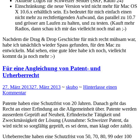
Aktuelle Logos für Schweizer Sender (SRF, Radio 24)
Einschränkung: die neue Version wird nicht mehr für Mac OS
X 10.6.x erhältlich sein. Es bedeutet für mich einfach einen
nicht mehr zu rechtfertigenden Aufwand, das parallel zu 10.7
und grösser am Laufen zu halten, und zu testen. (Kauft mehr
Radios, dann schau ich mir das vielleicht noch mal an ;-)
Nachdem die Drag & Drop Geschichte für mich recht mühsam war,
habe ich tatsächlich wieder Spass gefunden, für den Mac zu
entwickeln. Mal sehen, eine gute Idee habe ich noch, vielleicht
kommt da ja noch mehr :-)
Für eine Angleichung von Patent- und
Urherberrecht
27. März 2013
27. März 2013
~
skubo
~
Hinterlasse einen
Kommentar
Patente haben eine Schutzfrist von 20 Jahren. Danach geht das
Recht an einer Erfindung an die Allgemeinheit über. Patente werden
ausserdem Geprüft auf Neuheit, Erfinderische Tätigkeit und
Zweckmässigkeit der Lösung (Ausnahme: Schweizer Patent, da
wird nicht so sorgfältig geprüft, es sei denn, man klagt oder zahlt).
Urheberrechte haben eine Schutzfrist von 50, 70, 80, 99 oder 100