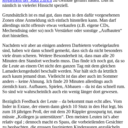
Reglement der Stadt Zürich
zu Gemüte geführt hatten. Das ist
nämlich in vielerlei Hinsicht speziell.
Grundsätzlich ist es mal gut, dass man in den dafür vorgesehenen
Zonen ohne Anmeldung sich einfach hinstellen kann. Man darf
allerdings nicht offensiv etwas verkaufen (z.B. eigene CDs,
Mechendising oder so) noch Verstärker oder sonstige „Aufbauten“
dort hinstellen.
Nachdem wir aber an einigen anderen Darbietern vorbeigelaufen
sind, haben wir dann schnell gemerkt, dass sich da nicht besonders
viele drum scheren. Weitere Besonderheit ist, dass man alle 20
Minuten den Standort wechseln muss. Das finde ich noch gut, da so
die Leute an einem Ort nicht den ganzen Tag mit dem gleichen
Lamadeckengedudel beschallt werden. Nur hält sich da letztlich
auch kaum jemand dran. Vielleicht ist das aber auch im Sommer
anders – keine Ahnung. Ich finde 20 Minuten allerdings auch
ziemlich kurz. Aufbauen, Spielen, Abbauen – da ist das schnell rum.
So sind wir wahrscheinlich auch ein wenig länger dort gewesen.
Bezüglich Feedback der Leute – da bekommt man echt alles. Vom
Inder in Extase, der einem dann gleich 10 Stutz in den Hut legt, bis
zum 18 jährigen Proll, der mit dem 20 Räppler grosspurig tut, man
müsste „Kollegen ja unterstützen“. Den meisten Leuten ist’s aber
relativ egal ; dennoch macht es Spass, die vorbeieilenden Gesichter
zu beobachten, die grossen faszinierten Kinderaugen anzulächeln,