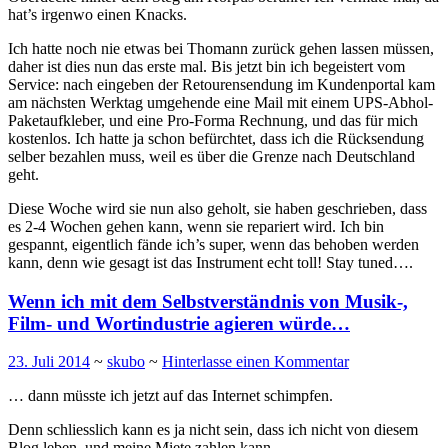
hat’s irgenwo einen Knacks.
Ich hatte noch nie etwas bei Thomann zurück gehen lassen müssen,
daher ist dies nun das erste mal. Bis jetzt bin ich begeistert vom
Service: nach eingeben der Retourensendung im Kundenportal kam
am nächsten Werktag umgehende eine Mail mit einem UPS-Abhol-
Paketaufkleber, und eine Pro-Forma Rechnung, und das für mich
kostenlos. Ich hatte ja schon befürchtet, dass ich die Rücksendung
selber bezahlen muss, weil es über die Grenze nach Deutschland
geht.
Diese Woche wird sie nun also geholt, sie haben geschrieben, dass
es 2-4 Wochen gehen kann, wenn sie repariert wird. Ich bin
gespannt, eigentlich fände ich’s super, wenn das behoben werden
kann, denn wie gesagt ist das Instrument echt toll! Stay tuned….
Wenn ich mit dem Selbstverständnis von Musik-,
Film- und Wortindustrie agieren würde…
23. Juli 2014
~
skubo
~
Hinterlasse einen Kommentar
… dann müsste ich jetzt auf das Internet schimpfen.
Denn schliesslich kann es ja nicht sein, dass ich nicht von diesem
Blog leben, und meine Miete zahlen kann.