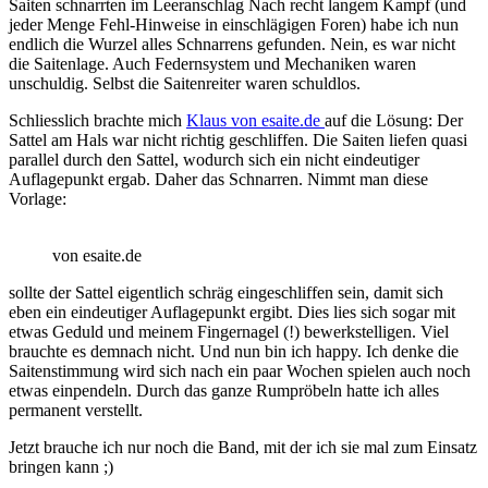
Saiten schnarrten im Leeranschlag Nach recht langem Kampf (und
jeder Menge Fehl-Hinweise in einschlägigen Foren) habe ich nun
endlich die Wurzel alles Schnarrens gefunden. Nein, es war nicht
die Saitenlage. Auch Federnsystem und Mechaniken waren
unschuldig. Selbst die Saitenreiter waren schuldlos.
Schliesslich brachte mich
Klaus von esaite.de
auf die Lösung: Der
Sattel am Hals war nicht richtig geschliffen. Die Saiten liefen quasi
parallel durch den Sattel, wodurch sich ein nicht eindeutiger
Auflagepunkt ergab. Daher das Schnarren. Nimmt man diese
Vorlage:
von esaite.de
sollte der Sattel eigentlich schräg eingeschliffen sein, damit sich
eben ein eindeutiger Auflagepunkt ergibt. Dies lies sich sogar mit
etwas Geduld und meinem Fingernagel (!) bewerkstelligen. Viel
brauchte es demnach nicht. Und nun bin ich happy. Ich denke die
Saitenstimmung wird sich nach ein paar Wochen spielen auch noch
etwas einpendeln. Durch das ganze Rumpröbeln hatte ich alles
permanent verstellt.
Jetzt brauche ich nur noch die Band, mit der ich sie mal zum Einsatz
bringen kann ;)