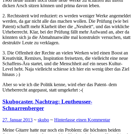
1966 heute immer noch ohne neue Werke zu schaffen auf ihrem
dicken Arsch sitzen können und prima davon leben.
2. Rechtsstreit wird reduziert: es werden weniger Werke angemeldet
werden, da gar nicht alle das machen wollen. Die Prüfung (wie bei
Patent) schafft mehr Klarheit über die „Neuheit“, und das wirkliche
Urheberrecht. Klar, bei der Prüfung fällt mehr Aufwand an, aber da
könnten sich ja die Abmahnanwälte mal konstruktiv versuchen, statt
destruktiv Leute zu verklagen.
3. Die Offenheit der Rechte an vielen Werken wird einen Boost an
Kreativität, Remixes, Inspiration freisetzen, die vielleicht eine neue
Schaffens-Ära startet, und die Menschheit auf ein neues Kultur-
Level hebt. Naja vielleicht schiesse ich hier ein wenig über das Ziel
hinaus ;-)
Aber so wie ich die Politik kenne, wird eher das Patent- dem
Urheberrecht angepasst, statt umgekehrt :-(
Skubocaster, Nachtrag: Leutheusser-
Schnarrenberger
27. Januar 2013
~
skubo
~
Hinterlasse einen Kommentar
Meine Gitarre hatte nur noch ein Problem: die höchsten beiden