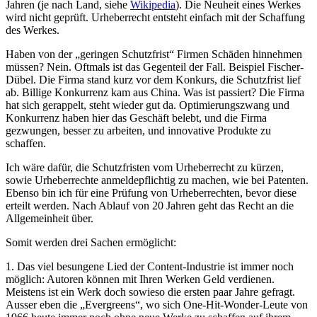
Jahren (je nach Land, siehe
Wikipedia
). Die Neuheit eines Werkes
wird nicht geprüft. Urheberrecht entsteht einfach mit der Schaffung
des Werkes.
Haben von der „geringen Schutzfrist“ Firmen Schäden hinnehmen
müssen? Nein. Oftmals ist das Gegenteil der Fall. Beispiel Fischer-
Dübel. Die Firma stand kurz vor dem Konkurs, die Schutzfrist lief
ab. Billige Konkurrenz kam aus China. Was ist passiert? Die Firma
hat sich gerappelt, steht wieder gut da. Optimierungszwang und
Konkurrenz haben hier das Geschäft belebt, und die Firma
gezwungen, besser zu arbeiten, und innovative Produkte zu
schaffen.
Ich wäre dafür, die Schutzfristen vom Urheberrecht zu kürzen,
sowie Urheberrechte anmeldepflichtig zu machen, wie bei Patenten.
Ebenso bin ich für eine Prüfung von Urheberrechten, bevor diese
erteilt werden. Nach Ablauf von 20 Jahren geht das Recht an die
Allgemeinheit über.
Somit werden drei Sachen ermöglicht:
1. Das viel besungene Lied der Content-Industrie ist immer noch
möglich: Autoren können mit Ihren Werken Geld verdienen.
Meistens ist ein Werk doch sowieso die ersten paar Jahre gefragt.
Ausser eben die „Evergreens“, wo sich One-Hit-Wonder-Leute von