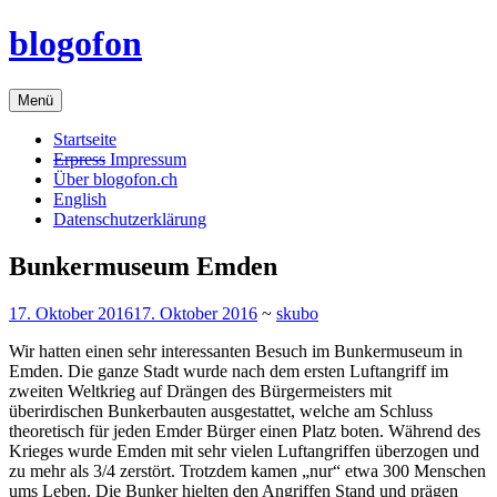
Zum
blogofon
Inhalt
springen
Menü
Startseite
Erpress
Impressum
Über blogofon.ch
English
Datenschutzerklärung
Bunkermuseum Emden
17. Oktober 2016
17. Oktober 2016
~
skubo
Wir hatten einen sehr interessanten Besuch im Bunkermuseum in
Emden. Die ganze Stadt wurde nach dem ersten Luftangriff im
zweiten Weltkrieg auf Drängen des Bürgermeisters mit
überirdischen Bunkerbauten ausgestattet, welche am Schluss
theoretisch für jeden Emder Bürger einen Platz boten. Während des
Krieges wurde Emden mit sehr vielen Luftangriffen überzogen und
zu mehr als 3/4 zerstört. Trotzdem kamen „nur“ etwa 300 Menschen
ums Leben. Die Bunker hielten den Angriffen Stand und prägen