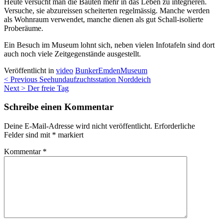
Heute versucht man die Bauten mehr in das Leben zu integrieren.
Versuche, sie abzureissen scheiterten regelmässig. Manche werden
als Wohnraum verwendet, manche dienen als gut Schall-isolierte
Proberäume.
Ein Besuch im Museum lohnt sich, neben vielen Infotafeln sind dort
auch noch viele Zeitgegenstände ausgestellt.
Veröffentlicht in
video
Bunker
Emden
Museum
Beitragsnavigation
< Previous
Seehundaufzuchtsstation Norddeich
Next >
Der freie Tag
Schreibe einen Kommentar
Deine E-Mail-Adresse wird nicht veröffentlicht.
Erforderliche
Felder sind mit
*
markiert
Kommentar
*