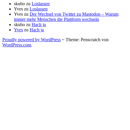
skubo
zu
Loslassen
Yves
zu
Loslassen
Yves
zu
Der Wechsel von Twitter zu Mastodon – Warum
immer mehr Menschen die Plattform wechseln
skubo
zu
Hach ja
Yves
zu
Hach ja
Proudly powered by WordPress
~
Theme: Penscratch von
WordPress.com
.