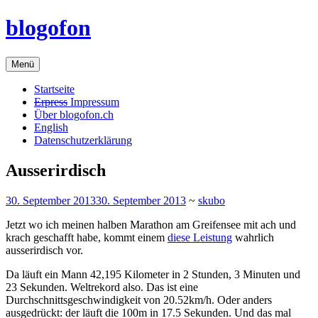
Zum
blogofon
Inhalt
springen
Menü
Startseite
Erpress
Impressum
Über blogofon.ch
English
Datenschutzerklärung
Ausserirdisch
30. September 2013
30. September 2013
~
skubo
Jetzt wo ich meinen halben Marathon am Greifensee mit ach und
krach geschafft habe, kommt einem
diese Leistung
wahrlich
ausserirdisch vor.
Da läuft ein Mann 42,195 Kilometer in 2 Stunden, 3 Minuten und
23 Sekunden. Weltrekord also. Das ist eine
Durchschnittsgeschwindigkeit von 20.52km/h. Oder anders
ausgedrückt: der läuft die 100m in 17.5 Sekunden. Und das mal